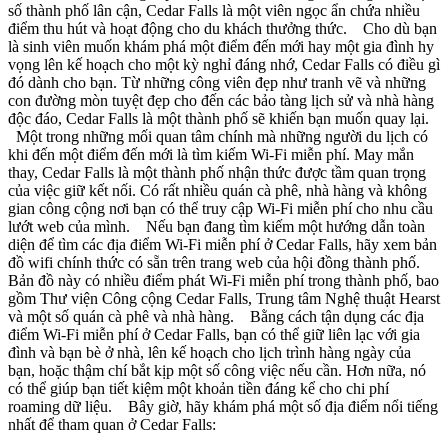
số thành phố lân cận, Cedar Falls là một viên ngọc ẩn chứa nhiều
điểm thu hút và hoạt động cho du khách thưởng thức. Cho dù bạn
là sinh viên muốn khám phá một điểm đến mới hay một gia đình hy
vọng lên kế hoạch cho một kỳ nghỉ đáng nhớ, Cedar Falls có điều gì
đó dành cho bạn. Từ những công viên đẹp như tranh vẽ và những
con đường mòn tuyệt đẹp cho đến các bảo tàng lịch sử và nhà hàng
độc đáo, Cedar Falls là một thành phố sẽ khiến bạn muốn quay lại.
Một trong những mối quan tâm chính mà những người du lịch có
khi đến một điểm đến mới là tìm kiếm Wi-Fi miễn phí. May mắn
thay, Cedar Falls là một thành phố nhận thức được tầm quan trọng
của việc giữ kết nối. Có rất nhiều quán cà phê, nhà hàng và không
gian công cộng nơi bạn có thể truy cập Wi-Fi miễn phí cho nhu cầu
lướt web của mình. Nếu bạn đang tìm kiếm một hướng dẫn toàn
diện để tìm các địa điểm Wi-Fi miễn phí ở Cedar Falls, hãy xem bản
đồ wifi chính thức có sẵn trên trang web của hội đồng thành phố.
Bản đồ này có nhiều điểm phát Wi-Fi miễn phí trong thành phố, bao
gồm Thư viện Công cộng Cedar Falls, Trung tâm Nghệ thuật Hearst
và một số quán cà phê và nhà hàng. Bằng cách tận dụng các địa
điểm Wi-Fi miễn phí ở Cedar Falls, bạn có thể giữ liên lạc với gia
đình và bạn bè ở nhà, lên kế hoạch cho lịch trình hàng ngày của
bạn, hoặc thậm chí bắt kịp một số công việc nếu cần. Hơn nữa, nó
có thể giúp bạn tiết kiệm một khoản tiền đáng kể cho chi phí
roaming dữ liệu. Bây giờ, hãy khám phá một số địa điểm nổi tiếng
nhất để tham quan ở Cedar Falls: