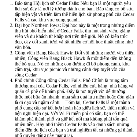
Bảo tàng Hội lịch sử Cedar Falls: Nếu bạn là một người yêu
lịch sử, đây là nơi lý tưởng dành cho bạn. Bảo tàng có bộ sưu
tập hiện vật và triển lãm thể hiện lịch sử phong phú của Cedar
Falls và các khu vực xung quanh.
Đại học Northern Iowa: Đại học này là một trong những điểm
thu hút phổ biến nhất ở Cedar Falls, thu hút sinh viên, giảng
viên và du khách từ khắp nơi trên thế giới. Nó có kiến trúc
đẹp, cây cối xanh tươi và rất nhiều cơ hội học thuật cũng như
văn hóa.
Công viên Bang Black Hawk: Đối với những người yêu thiên
nhiên, Công viên Bang Black Hawk là một điểm đến không
thể bỏ qua. Nó có những con đường đi bộ phong cảnh, khu
cắm trại, khu vực picnic và những cảnh đẹp tuyệt vời của
sông Cedar.
Phố chính Cộng đồng Cedar Falls: Phố Chính là trung tâm
thương mại của Cedar Falls, với nhiều cửa hàng, nhà hàng và
quán cà phê để khám phá. Đây là nơi tuyệt vời để thưởng
thức một bữa ăn nhanh, mua sắm quà lưu niệm hoặc đơn giản
là đi dạo và ngắm cảnh. Tóm lại, Cedar Falls là một thành
phố cung cấp sự kết hợp hoàn hảo giữa lịch sử, thiên nhiên và
tiện nghi hiện đại. Với Wi-Fi miễn phí có sẵn, bạn có thể
khám phá thành phố và giữ kết nối mà không phải tốn quá
nhiều tiền. Hãy nhớ thêm Cedar Falls vào danh sách những
điểm đến du lịch của bạn và trải nghiệm tất cả những gì thành
phố duyên dáng này mang lại.