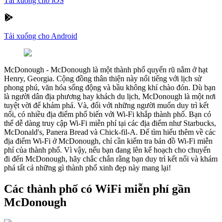
Tải xuống cho iOS
Tải xuống cho Android
McDonough
-
McDonough là một thành phố quyến rũ nằm ở hạt
Henry, Georgia. Cộng đồng thân thiện này nổi tiếng với lịch sử
phong phú, văn hóa sống động và bầu không khí chào đón. Dù bạn
là người dân địa phương hay khách du lịch, McDonough là một nơi
tuyệt vời để khám phá. Và, đối với những người muốn duy trì kết
nối, có nhiều địa điểm phổ biến với Wi-Fi khắp thành phố. Bạn có
thể dễ dàng truy cập Wi-Fi miễn phí tại các địa điểm như Starbucks,
McDonald's, Panera Bread và Chick-fil-A. Để tìm hiểu thêm về các
địa điểm Wi-Fi ở McDonough, chỉ cần kiểm tra bản đồ Wi-Fi miễn
phí của thành phố. Vì vậy, nếu bạn đang lên kế hoạch cho chuyến
đi đến McDonough, hãy chắc chắn rằng bạn duy trì kết nối và khám
phá tất cả những gì thành phố xinh đẹp này mang lại!
Các thành phố có WiFi miễn phí gần
McDonough