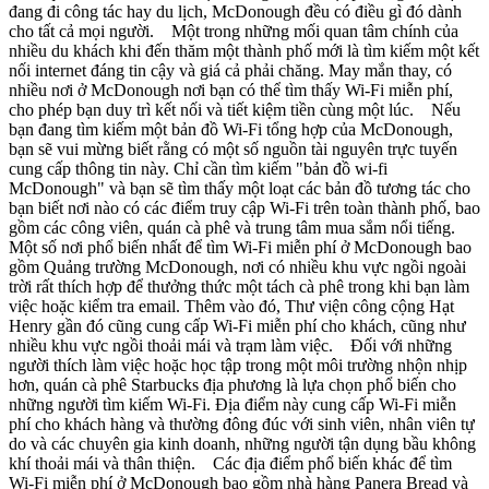
đang đi công tác hay du lịch, McDonough đều có điều gì đó dành
cho tất cả mọi người. Một trong những mối quan tâm chính của
nhiều du khách khi đến thăm một thành phố mới là tìm kiếm một kết
nối internet đáng tin cậy và giá cả phải chăng. May mắn thay, có
nhiều nơi ở McDonough nơi bạn có thể tìm thấy Wi-Fi miễn phí,
cho phép bạn duy trì kết nối và tiết kiệm tiền cùng một lúc. Nếu
bạn đang tìm kiếm một bản đồ Wi-Fi tổng hợp của McDonough,
bạn sẽ vui mừng biết rằng có một số nguồn tài nguyên trực tuyến
cung cấp thông tin này. Chỉ cần tìm kiếm "bản đồ wi-fi
McDonough" và bạn sẽ tìm thấy một loạt các bản đồ tương tác cho
bạn biết nơi nào có các điểm truy cập Wi-Fi trên toàn thành phố, bao
gồm các công viên, quán cà phê và trung tâm mua sắm nổi tiếng.
Một số nơi phổ biến nhất để tìm Wi-Fi miễn phí ở McDonough bao
gồm Quảng trường McDonough, nơi có nhiều khu vực ngồi ngoài
trời rất thích hợp để thưởng thức một tách cà phê trong khi bạn làm
việc hoặc kiểm tra email. Thêm vào đó, Thư viện công cộng Hạt
Henry gần đó cũng cung cấp Wi-Fi miễn phí cho khách, cũng như
nhiều khu vực ngồi thoải mái và trạm làm việc. Đối với những
người thích làm việc hoặc học tập trong một môi trường nhộn nhịp
hơn, quán cà phê Starbucks địa phương là lựa chọn phổ biến cho
những người tìm kiếm Wi-Fi. Địa điểm này cung cấp Wi-Fi miễn
phí cho khách hàng và thường đông đúc với sinh viên, nhân viên tự
do và các chuyên gia kinh doanh, những người tận dụng bầu không
khí thoải mái và thân thiện. Các địa điểm phổ biến khác để tìm
Wi-Fi miễn phí ở McDonough bao gồm nhà hàng Panera Bread và