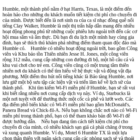
Humble, một thành phố nằm ở hạt Harris, Texas, là một điểm đến
hoàn hảo cho những du khách muốn tiết kiệm chi phí cho chuyến đi
của mình. Được biết đến là nơi sinh ra của ca sĩ nhạc đồng quê nổi
tiếng Clay Walker, Humble là một thị trấn hấp dẫn mang đến nhiều
hoạt động phong phú từ những cuộc phiêu lưu ngoài trời đến các cơ
hội mua sắm và ẩm thực. Dù bạn đi du lịch một mình hay cùng gia
đình, bạn sẽ thích thú khám phá những điểm tham quan độc đáo mà
Humble có. Humble có nhiều hoạt động ngoài trời, bao gồm Công
viên và Khu bảo tồn Thiên nhiên Jesse H. Jones, một công viên
rộng 312 mẫu, cung cấp những con đường đi bộ, một hồ câu cá và
khu vui chơi cho trẻ em. Công viên cũng có một trung tâm thiên
nhiên nơi du khách có thể tìm hiểu về hệ thực vật và động vật địa
phương. Một điểm thu hút nổi tiếng khác là Bảo tàng Humble, nơi
lưu giữ một bộ sưu tập các hiện vật và triển lãm kể về lịch sử của
thành phố. Khi tìm kiếm Wi-Fi miễn phí ở Humble, bạn sẽ rất vui
khi biết rằng nhiều nơi cung cấp dịch vụ này. Ví dụ, Starbucks là
một nơi tuyệt vời để thưởng thức một cốc cà phê và lướt web. Các
địa điểm phổ biến khác có Wi-Fi miễn phí bao gồm McDonald's,
Panera Bread và Chick-fil-A. Nếu bạn không chắc nơi nào có Wi-Fi
miễn phí trong thành phố, bạn có thể tham khảo bản đồ Wi-Fi để
được hướng dẫn. Nếu bạn đang tìm cách tiết kiệm chi phí cho
chuyến đi của mình, có nhiều khách sạn giá cả phải chăng ở trong
và xung quanh Humble. Ví dụ, Motel 6 Humble TX là một lựa
chọn thân thiện với ngân sách cung cấp các phòng sạch sẽ và thoải