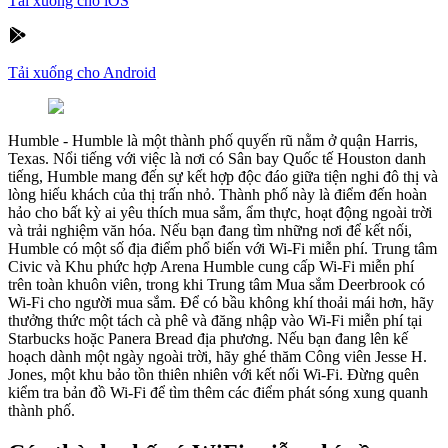
Tải xuống cho iOS
Tải xuống cho Android
Humble
-
Humble là một thành phố quyến rũ nằm ở quận Harris,
Texas. Nổi tiếng với việc là nơi có Sân bay Quốc tế Houston danh
tiếng, Humble mang đến sự kết hợp độc đáo giữa tiện nghi đô thị và
lòng hiếu khách của thị trấn nhỏ. Thành phố này là điểm đến hoàn
hảo cho bất kỳ ai yêu thích mua sắm, ẩm thực, hoạt động ngoài trời
và trải nghiệm văn hóa. Nếu bạn đang tìm những nơi để kết nối,
Humble có một số địa điểm phổ biến với Wi-Fi miễn phí. Trung tâm
Civic và Khu phức hợp Arena Humble cung cấp Wi-Fi miễn phí
trên toàn khuôn viên, trong khi Trung tâm Mua sắm Deerbrook có
Wi-Fi cho người mua sắm. Để có bầu không khí thoải mái hơn, hãy
thưởng thức một tách cà phê và đăng nhập vào Wi-Fi miễn phí tại
Starbucks hoặc Panera Bread địa phương. Nếu bạn đang lên kế
hoạch dành một ngày ngoài trời, hãy ghé thăm Công viên Jesse H.
Jones, một khu bảo tồn thiên nhiên với kết nối Wi-Fi. Đừng quên
kiểm tra bản đồ Wi-Fi để tìm thêm các điểm phát sóng xung quanh
thành phố.