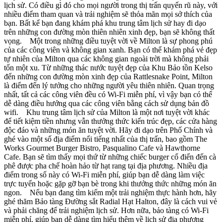
lịch sử. Có điều gì đó cho mọi người trong thị trấn quyến rũ này, với
nhiều điểm tham quan và trải nghiệm sẽ thỏa mãn mọi sở thích của
bạn. Bất kể bạn đang khám phá khu trung tâm lịch sử hay đi dạo
trên những con đường mòn thiên nhiên xinh đẹp, bạn sẽ không thất
vọng. Một trong những điều tuyệt vời về Milton là sự phong phú
của các công viên và không gian xanh. Bạn có thể khám phá vẻ đẹp
tự nhiên của Milton qua các không gian ngoài trời mà không phải
tốn một xu. Từ những thác nước tuyệt đẹp của Khu Bảo tồn Kelso
đến những con đường mòn xinh đẹp của Rattlesnake Point, Milton
là điểm đến lý tưởng cho những người yêu thiên nhiên. Quan trọng
nhất, tất cả các công viên đều có Wi-Fi miễn phí, vì vậy bạn có thể
dễ dàng điều hướng qua các công viên bằng cách sử dụng bản đồ
wifi. Khu trung tâm lịch sử của Milton là một nơi tuyệt vời khác
để tiết kiệm tiền nhưng vẫn thưởng thức kiến trúc đẹp, các cửa hàng
độc đáo và những món ăn tuyệt vời. Hãy đi dạo trên Phố Chính và
ghé vào một số địa điểm nổi tiếng nhất của thị trấn, bao gồm The
Works Gourmet Burger Bistro, Pasqualino Cafe và Hawthorne
Cafe. Bạn sẽ tìm thấy mọi thứ từ những chiếc burger cổ điển đến cà
phê được pha chế hoàn hảo từ hạt rang tại địa phương. Nhiều địa
điểm trong số này có Wi-Fi miễn phí, giúp bạn dễ dàng làm việc
trực tuyến hoặc gặp gỡ bạn bè trong khi thưởng thức những món ăn
ngon. Nếu bạn đang tìm kiếm một trải nghiệm thực hành hơn, hãy
ghé thăm Bảo tàng Đường sắt Radial Hạt Halton, đây là cách vui vẻ
và phải chăng để trải nghiệm lịch sử. Hơn nữa, bảo tàng có Wi-Fi
miễn phí, giúp bạn dễ dàng tìm hiểu thêm về lịch sử địa phương