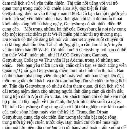
đam mê lịch sử và yêu thiên nhiên. Thị trấn nổi tiếng với vai trò
quan trọng trong cuộc Nội chiến Hoa Kỳ, đặc biệt là Trận
Gettysburg, diễn ra vào tháng 7 năm 1863. Dù bạn là một người yêu
thích lịch sử, yêu thiên nhiên hay đơn giản chỉ là ai đó muốn thoát
khỏi nhịp sống hối hả hàng ngày, Gettysburg có rất nhiều điều để
cung cấp. Một trong những lợi thế của Gettysburg là nơi này cung
cấp một loạt các điểm phát Wi-Fi miễn phí nhờ tài trợ thương mại.
Du khách có thể dễ dàng kết nối với internet xuyên suốt chuyến đi
mà không phải tốn tiền. Tất cả những gì bạn cần làm là trực tuyến
và tìm kiếm bản đồ Wi-Fi. Có nhiều nơi ở Gettysburg nơi bạn có thể
tìm thấy Wi-Fi miễn phí, như HACC Gettysburg Campus,
Gettysburg College và Thư viện Hạt Adams, trong số những nơi
khác. Nếu bạn yêu thích lịch sử, chắc chắn bạn sẽ thích Công viên
Quân sự Quốc gia Gettysburg, điểm thu hút chính của thị trấn. Bạn
có thể khám phá công viên rộng lớn này với một bảo tàng hiện đại,
một trung tâm du khách và một tour hướng dẫn về chiến trường lịch
sử. Trận địa Gettysburg có nhiều điểm tham quan, di tích lịch sử và
đài tưởng niệm dành cho những người lính dũng cảm đã chiến đấu
trong trận đánh Nội chiến vĩ đại. Du khách thậm chí có thể xem một
bộ phim tài liệu ngắn về trận đánh, được trình chiếu suốt cả ngày.
Thị trấn Gettysburg cũng cung cấp cơ hội trải nghiệm các khía cạnh
của cuộc sống hàng ngày vào thế kỷ 19. Trung tâm Di sản
Gettysburg cung cấp các triển lãm tương tác nêu bật cuộc sống
trong thời kỳ Nội chiến trước đây. Bạn thậm chí có thể mua một
món quà lưu niệm địa phương tại cửa hàng quà hoặc ngồi xuống để