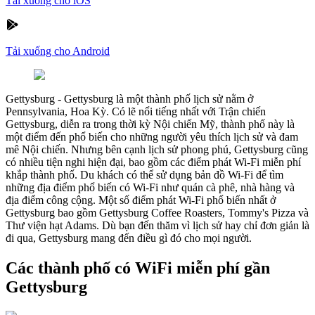
Tải xuống cho iOS
Tải xuống cho Android
Gettysburg
-
Gettysburg là một thành phố lịch sử nằm ở
Pennsylvania, Hoa Kỳ. Có lẽ nổi tiếng nhất với Trận chiến
Gettysburg, diễn ra trong thời kỳ Nội chiến Mỹ, thành phố này là
một điểm đến phổ biến cho những người yêu thích lịch sử và đam
mê Nội chiến. Nhưng bên cạnh lịch sử phong phú, Gettysburg cũng
có nhiều tiện nghi hiện đại, bao gồm các điểm phát Wi-Fi miễn phí
khắp thành phố. Du khách có thể sử dụng bản đồ Wi-Fi để tìm
những địa điểm phổ biến có Wi-Fi như quán cà phê, nhà hàng và
địa điểm công cộng. Một số điểm phát Wi-Fi phổ biến nhất ở
Gettysburg bao gồm Gettysburg Coffee Roasters, Tommy's Pizza và
Thư viện hạt Adams. Dù bạn đến thăm vì lịch sử hay chỉ đơn giản là
đi qua, Gettysburg mang đến điều gì đó cho mọi người.
Các thành phố có WiFi miễn phí gần
Gettysburg