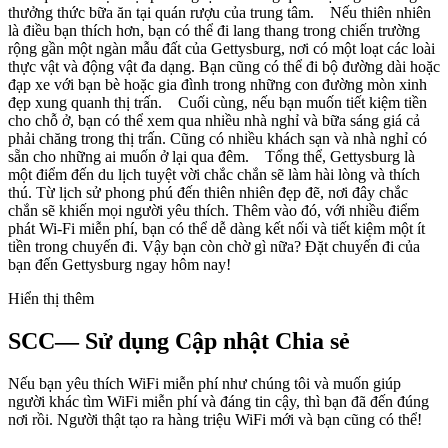
thưởng thức bữa ăn tại quán rượu của trung tâm. Nếu thiên nhiên
là điều bạn thích hơn, bạn có thể đi lang thang trong chiến trường
rộng gần một ngàn mẫu đất của Gettysburg, nơi có một loạt các loài
thực vật và động vật đa dạng. Bạn cũng có thể đi bộ đường dài hoặc
đạp xe với bạn bè hoặc gia đình trong những con đường mòn xinh
đẹp xung quanh thị trấn. Cuối cùng, nếu bạn muốn tiết kiệm tiền
cho chỗ ở, bạn có thể xem qua nhiều nhà nghỉ và bữa sáng giá cả
phải chăng trong thị trấn. Cũng có nhiều khách sạn và nhà nghỉ có
sẵn cho những ai muốn ở lại qua đêm. Tổng thể, Gettysburg là
một điểm đến du lịch tuyệt vời chắc chắn sẽ làm hài lòng và thích
thú. Từ lịch sử phong phú đến thiên nhiên đẹp đẽ, nơi đây chắc
chắn sẽ khiến mọi người yêu thích. Thêm vào đó, với nhiều điểm
phát Wi-Fi miễn phí, bạn có thể dễ dàng kết nối và tiết kiệm một ít
tiền trong chuyến đi. Vậy bạn còn chờ gì nữa? Đặt chuyến đi của
bạn đến Gettysburg ngay hôm nay!
Hiển thị thêm
SCC— Sử dụng Cập nhật Chia sẻ
Nếu bạn yêu thích WiFi miễn phí như chúng tôi và muốn giúp
người khác tìm WiFi miễn phí và đáng tin cậy, thì bạn đã đến đúng
nơi rồi. Người thật tạo ra hàng triệu WiFi mới và bạn cũng có thể!