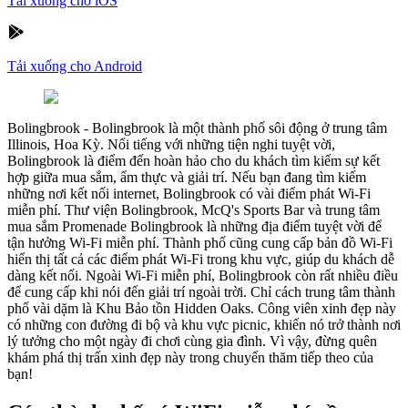
Tải xuống cho iOS
Tải xuống cho Android
Bolingbrook
-
Bolingbrook là một thành phố sôi động ở trung tâm
Illinois, Hoa Kỳ. Nổi tiếng với những tiện nghi tuyệt vời,
Bolingbrook là điểm đến hoàn hảo cho du khách tìm kiếm sự kết
hợp giữa mua sắm, ẩm thực và giải trí. Nếu bạn đang tìm kiếm
những nơi kết nối internet, Bolingbrook có vài điểm phát Wi-Fi
miễn phí. Thư viện Bolingbrook, McQ's Sports Bar và trung tâm
mua sắm Promenade Bolingbrook là những địa điểm tuyệt vời để
tận hưởng Wi-Fi miễn phí. Thành phố cũng cung cấp bản đồ Wi-Fi
hiển thị tất cả các điểm phát Wi-Fi trong khu vực, giúp du khách dễ
dàng kết nối. Ngoài Wi-Fi miễn phí, Bolingbrook còn rất nhiều điều
để cung cấp khi nói đến giải trí ngoài trời. Chỉ cách trung tâm thành
phố vài dặm là Khu Bảo tồn Hidden Oaks. Công viên xinh đẹp này
có những con đường đi bộ và khu vực picnic, khiến nó trở thành nơi
lý tưởng cho một ngày đi chơi cùng gia đình. Vì vậy, đừng quên
khám phá thị trấn xinh đẹp này trong chuyến thăm tiếp theo của
bạn!