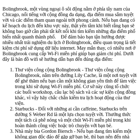
Bolingbrook, một vùng ngoại ô sôi động nằm ở phía tây nam của
Chicago, nổi tiếng với cộng đồng đa dạng, địa điểm mua sắm tuyệt
vời và các điểm tham quan ngoài trời phong cảnh. Nếu bạn đang có
kế hoạch du lịch đến khu vực này, thật yên tâm khi biết rằng bạn sẽ
không bao giờ cần phải tắt kết nối khi tìm kiếm những địa điểm phổ
biến nhất quanh thành phố. Để đảm bảo bạn tận hưởng được
nhiều nhất trải nghiệm du lịch ở Bolingbrook, điều quan trọng là tiết
kiệm chi phí sử dụng dữ liệu internet. May mắn thay, có nhiều nơi ở
Bolingbrook cung cấp Wi-Fi miễn phí giúp bạn giảm chi phí. Dưới
đây là bản đồ wifi sẽ hướng dẫn bạn đến đúng địa điểm:
Thư viện công cộng Bolingbrook - Thư viện công cộng
Bolingbrook, nằm trên đường Lily Cache, là một nơi tuyệt vời
để ghé thăm nếu bạn cần một không gian yên tĩnh để làm việc
trong khi sử dụng Wi-Fi miễn phí. Cơ sở này cũng tổ chức
các buổi workshop, câu lạc bộ sách và các sự kiện cộng đồng
khác, vì vậy hãy chắc chắn kiểm tra lịch hoạt động của thư
viện.
Starbucks - Đối với những ai cần caffeine, Starbucks trên
đường S Weber Rd là một lựa chọn tuyệt vời. Thưởng thức
một tách cà phê nóng và một chút Wi-Fi miễn phí trong khi
hoàn thành công việc hoặc trò chuyện với bạn bè.
Nhà máy bia Gordon Biersch - Nếu bạn đang tìm kiếm một
không gian độc đáo để gặp gỡ bạn bè, thì bạn nên đến nhà