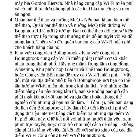
máy bia Gordon Biersch. Nhà hàng cung cấp Wi-Fi miễn phí
và có một thực đơn phong phú các loại bia thủ công và món
ăn ngon.
Quán bar thể thao và nướng McQ - Nếu bạn là fan hâm mộ
thể thao, Quán bar thể thao và nướng McQ trên đường W
Boughton Rd là nơi lý tưởng. Bạn có thể theo dõi các sự kiện
thể thao trực tiếp trong khi thưởng thức đồ ăn tuyệt vời và đồ
uống lạnh. Thêm vào đó, quán bar cung cấp Wi-Fi miễn phí
cho khách hàng của họ.
Khu vực công viên Bolingbrook - Khu vực công viên
Bolingbrook cung cấp Wi-Fi miễn phí tại nhiều cơ sở khác
nhau trong thành phố. Hãy ghé thăm Trung tâm cộng đồng
Annerino, Khu phức hợp Giải trí và Thể thao Bolingbrook,
hoặc Công viên Bốn mùa để truy cập Wi-Fi miễn phí. Vậy
đó, một vài địa điểm phổ biến ở Bolingbrook nơi bạn có thể
tận hưởng Wi-Fi miễn phí trong khi du lịch. Với những địa
điểm hàng đầu này trong tâm trí, bạn sẽ không bao giờ cần
phải ngắt kết nối với bạn bè và gia đình hoặc không thể
nghiên cứu những gì bạn muốn làm. Tóm lại, nếu bạn đang
du lịch đến Bolingbrook, hãy đảm bảo tiết kiệm chi phí sử
dụng dữ liệu internet bằng cách kiểm tra những địa điểm Wi-
Fi phổ biến này. Giữ kết nối với những người thân yêu, xem
phim trực tuyến, hoặc chơi trò chơi một cách dễ dàng - không
cần phải lo lắng về việc tắt kết nối với sự trợ giúp của các địa
điểm Wi-Fi công cộng tuyệt vời ở Bolingbrook.