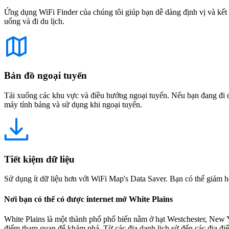
Ứng dụng WiFi Finder của chúng tôi giúp bạn dễ dàng định vị và kết 
uống và đi du lịch.
Bản đồ ngoại tuyến
Tải xuống các khu vực và điều hướng ngoại tuyến. Nếu bạn đang đi đế
máy tính bảng và sử dụng khi ngoại tuyến.
Tiết kiệm dữ liệu
Sử dụng ít dữ liệu hơn với WiFi Map's Data Saver. Bạn có thể giảm h
Nơi bạn có thể có được internet mở White Plains
White Plains là một thành phố phổ biến nằm ở hạt Westchester, New 
điểm tham quan để khám phá. Từ các địa danh lịch sử đến các địa điểm