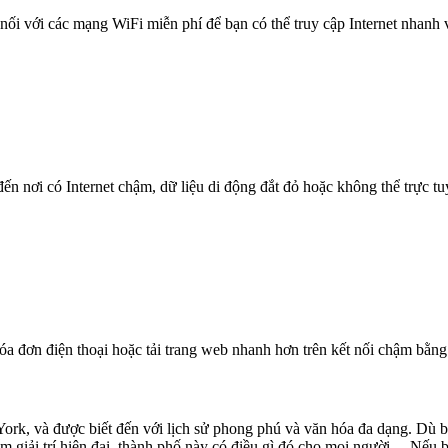
nối với các mạng WiFi miễn phí để bạn có thể truy cập Internet nhanh
n nơi có Internet chậm, dữ liệu di động đắt đỏ hoặc không thể trực t
óa đơn điện thoại hoặc tải trang web nhanh hơn trên kết nối chậm bằng
York, và được biết đến với lịch sử phong phú và văn hóa đa dạng. Dù 
 giải trí hiện đại, thành phố này có điều gì đó cho mọi người. Nếu bạn