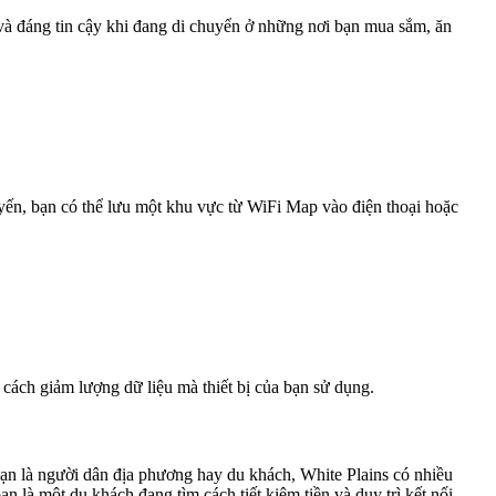
 và đáng tin cậy khi đang di chuyển ở những nơi bạn mua sắm, ăn
uyến, bạn có thể lưu một khu vực từ WiFi Map vào điện thoại hoặc
 cách giảm lượng dữ liệu mà thiết bị của bạn sử dụng.
bạn là người dân địa phương hay du khách, White Plains có nhiều
 là một du khách đang tìm cách tiết kiệm tiền và duy trì kết nối,