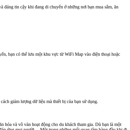
 và đáng tin cậy khi đang di chuyển ở những nơi bạn mua sắm, ăn
uyến, bạn có thể lưu một khu vực từ WiFi Map vào điện thoại hoặc
 cách giảm lượng dữ liệu mà thiết bị của bạn sử dụng.
 văn hóa và vô vàn hoạt động cho du khách tham gia. Dù bạn là một
 để đáp ứng mọi người. Một trong những mối quan tâm hàng đầu khi đi