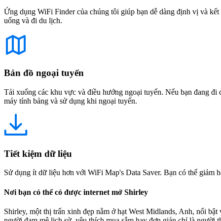
Ứng dụng WiFi Finder của chúng tôi giúp bạn dễ dàng định vị và kết 
uống và đi du lịch.
Bản đồ ngoại tuyến
Tải xuống các khu vực và điều hướng ngoại tuyến. Nếu bạn đang đi đế
máy tính bảng và sử dụng khi ngoại tuyến.
Tiết kiệm dữ liệu
Sử dụng ít dữ liệu hơn với WiFi Map's Data Saver. Bạn có thể giảm h
Nơi bạn có thể có được internet mở Shirley
Shirley, một thị trấn xinh đẹp nằm ở hạt West Midlands, Anh, nổi bậ
người đam mê lịch sử, yêu thích mua sắm hay đơn giản chỉ là người 