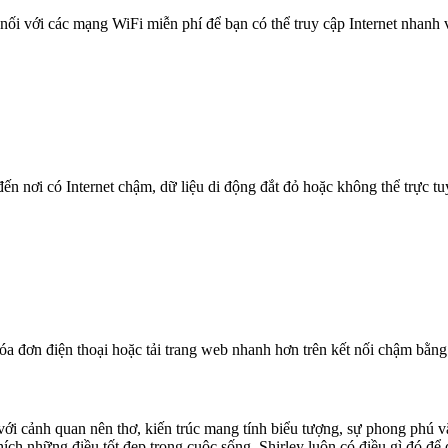
nối với các mạng WiFi miễn phí để bạn có thể truy cập Internet nhanh
n nơi có Internet chậm, dữ liệu di động đắt đỏ hoặc không thể trực t
óa đơn điện thoại hoặc tải trang web nhanh hơn trên kết nối chậm bằng
t với cảnh quan nên thơ, kiến trúc mang tính biểu tượng, sự phong phú
thích những điều tốt đẹp trong cuộc sống, Shirley luôn có điều gì đó