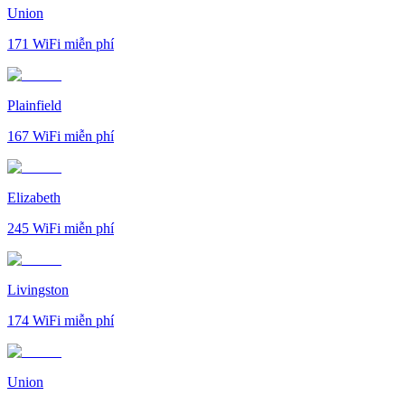
Union
171
WiFi miễn phí
Plainfield
167
WiFi miễn phí
Elizabeth
245
WiFi miễn phí
Livingston
174
WiFi miễn phí
Union