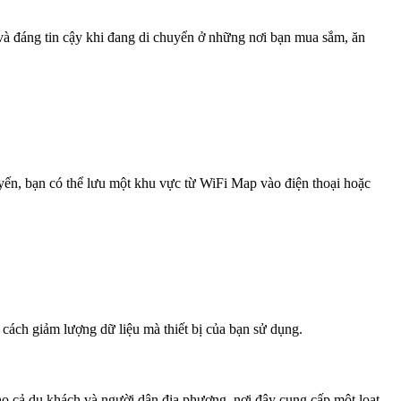
 và đáng tin cậy khi đang di chuyển ở những nơi bạn mua sắm, ăn
uyến, bạn có thể lưu một khu vực từ WiFi Map vào điện thoại hoặc
 cách giảm lượng dữ liệu mà thiết bị của bạn sử dụng.
cho cả du khách và người dân địa phương, nơi đây cung cấp một loạt