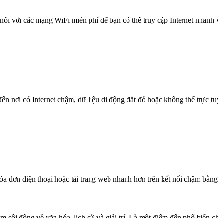
nối với các mạng WiFi miễn phí để bạn có thể truy cập Internet nhanh
n nơi có Internet chậm, dữ liệu di động đắt đỏ hoặc không thể trực t
óa đơn điện thoại hoặc tải trang web nhanh hơn trên kết nối chậm bằng
m sôi động về văn hóa, lịch sử và giải trí. Là một điểm đến phổ biến 