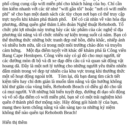
phố cũng cung cấp wifi miễn phí cho khách hàng của họ. Chỉ cần
tìm kiếm nhanh với các từ như "wifi gần tôi" hoặc "nơi có wifi miễn
phí" sẽ cho bạn một danh sách các tùy chọn nơi bạn có thể truy cập
trực tuyến khi khám phá thành phố. Để có cái nhìn về văn hóa địa
phương, đừng quên ghé thăm Liên đoàn Nghệ thuật Rehoboth. Tổ
chức phi lợi nhuận này trưng bày các tác phẩm của các nghệ sĩ địa
phương tài năng và tổ chức nhiều sự kiện trong suốt cả năm. Bạn có
thể thưởng thức những bức tranh đẹp mê hồn, điêu khắc, nhiếp ảnh
và nhiều hơn nữa, tất cả trong một môi trường chào đón và truyền
cảm hứng. Một địa điểm tuyệt vời khác để khám phá là Công viên
Bang Cape Henlopen. Công viên này có gì đó cho mọi người, từ
các đường mòn đi bộ và đi xe đạp đến câu cá và quan sát động vật
hoang dã. Đây là một nơi lý tưởng cho những người yêu thiên nhiên
đắm mình trong vẻ đẹp tự nhiên của khu vực trong khi thưởng thức
một số hoạt động ngoài trời. Tóm lại, dù bạn đang tìm cách tiết
kiệm tiền hay chỉ đơn giản là muốn tắm nắng và tận hưởng không
khí thư giãn của vùng biển, Rehoboth Beach có điều gì đó cho tất
cả mọi người. Với những bãi biển tuyệt đẹp, đường đi dạo sôi động
và vô số địa điểm có wifi miễn phí, bạn sẽ có một trải nghiệm khó
quên ở thành phố thơ mộng này. Hãy đóng gói hành lý của bạn,
mang theo kem chống nắng và sẵn sàng tạo ra những kỷ niệm
không thể nào quên tại Rehoboth Beach!
Hiển thị thêm