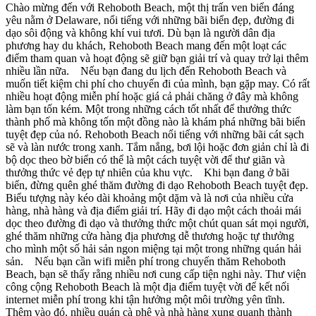
Chào mừng đến với Rehoboth Beach, một thị trấn ven biển đáng
yêu nằm ở Delaware, nổi tiếng với những bãi biển đẹp, đường đi
dạo sôi động và không khí vui tươi. Dù bạn là người dân địa
phương hay du khách, Rehoboth Beach mang đến một loạt các
điểm tham quan và hoạt động sẽ giữ bạn giải trí và quay trở lại thêm
nhiều lần nữa. Nếu bạn đang du lịch đến Rehoboth Beach và
muốn tiết kiệm chi phí cho chuyến đi của mình, bạn gặp may. Có rất
nhiều hoạt động miễn phí hoặc giá cả phải chăng ở đây mà không
làm bạn tốn kém. Một trong những cách tốt nhất để thưởng thức
thành phố mà không tốn một đồng nào là khám phá những bãi biển
tuyệt đẹp của nó. Rehoboth Beach nổi tiếng với những bãi cát sạch
sẽ và làn nước trong xanh. Tắm nắng, bơi lội hoặc đơn giản chỉ là đi
bộ dọc theo bờ biển có thể là một cách tuyệt vời để thư giãn và
thưởng thức vẻ đẹp tự nhiên của khu vực. Khi bạn đang ở bãi
biển, đừng quên ghé thăm đường đi dạo Rehoboth Beach tuyệt đẹp.
Biểu tượng này kéo dài khoảng một dặm và là nơi của nhiều cửa
hàng, nhà hàng và địa điểm giải trí. Hãy đi dạo một cách thoải mái
dọc theo đường đi dạo và thưởng thức một chút quan sát mọi người,
ghé thăm những cửa hàng địa phương dễ thương hoặc tự thưởng
cho mình một số hải sản ngon miệng tại một trong những quán hải
sản. Nếu bạn cần wifi miễn phí trong chuyến thăm Rehoboth
Beach, bạn sẽ thấy rằng nhiều nơi cung cấp tiện nghi này. Thư viện
công cộng Rehoboth Beach là một địa điểm tuyệt vời để kết nối
internet miễn phí trong khi tận hưởng một môi trường yên tĩnh.
Thêm vào đó, nhiều quán cà phê và nhà hàng xung quanh thành