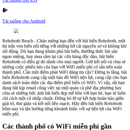
Tải xuống cho iOS
Tải xuống cho Android
Rehoboth Beach
-
Chào mừng bạn đến với bãi biển Rehoboth, một
thị trấn ven biển nổi tiếng với những bờ cát nguyên sơ và không khí
sôi động. Dù bạn đang khám phá bãi biển, thưởng thức hải sản
ngon miệng, hay mua sắm tại các cửa hàng độc đáo, bãi biển
Rehoboth có điều gì đó dành cho mọi người. Giữ kết nối và chia sẻ
những cuộc phiêu lưu của bạn với WiFi miễn phí có sẵn trên toàn
thành phố. Cần một điểm phát WiFi đáng tin cậy? Đừng lo lắng, bãi
biển Rehoboth cung cấp một bản đồ WiFi tiện lợi, cung cấp cho bạn
danh sách toàn diện các địa điểm phổ biến có WiFi. Vì vậy, dù bạn
đang bắt kịp email công việc tại một quán cà phê địa phương hay
chia sẻ những bức ảnh bãi biển đẹp mê hồn với bạn bè, bạn sẽ luôn
chỉ cách một cú nhấp chuột. Đừng bỏ lỡ sự kết hợp hoàn hảo giữa
giải trí, thư giãn và kết nối liền mạch. Hãy đến bãi biển Rehoboth
hôm nay và tận hưởng từng khoảnh khắc với sự tiện lợi của WiFi
miễn phí.
Các thành phố có WiFi miễn phí gần