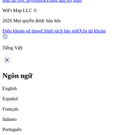
Bản đồ trực tuyến
Blog
Trung tâm trợ giúp
WiFi Map LLC ©
2026
Mọi quyền được bảo lưu
Điều khoản sử dụng
Chính sách bảo mật
Xóa tài khoản
Tiếng Việt
Ngôn ngữ
English
Español
Français
Italiano
Português