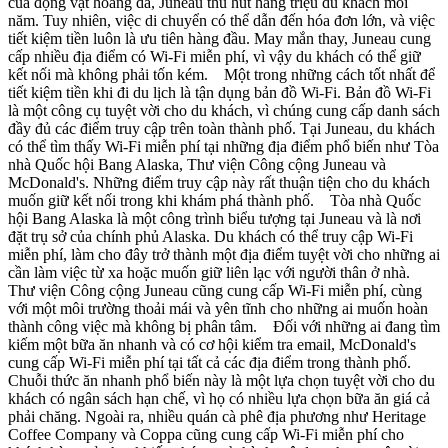
của động vật hoang dã, Juneau thu hút hàng triệu du khách mỗi
năm. Tuy nhiên, việc di chuyển có thể dẫn đến hóa đơn lớn, và việc
tiết kiệm tiền luôn là ưu tiên hàng đầu. May mắn thay, Juneau cung
cấp nhiều địa điểm có Wi-Fi miễn phí, vì vậy du khách có thể giữ
kết nối mà không phải tốn kém. Một trong những cách tốt nhất để
tiết kiệm tiền khi đi du lịch là tận dụng bản đồ Wi-Fi. Bản đồ Wi-Fi
là một công cụ tuyệt vời cho du khách, vì chúng cung cấp danh sách
đầy đủ các điểm truy cập trên toàn thành phố. Tại Juneau, du khách
có thể tìm thấy Wi-Fi miễn phí tại những địa điểm phổ biến như Tòa
nhà Quốc hội Bang Alaska, Thư viện Công cộng Juneau và
McDonald's. Những điểm truy cập này rất thuận tiện cho du khách
muốn giữ kết nối trong khi khám phá thành phố. Tòa nhà Quốc
hội Bang Alaska là một công trình biểu tượng tại Juneau và là nơi
đặt trụ sở của chính phủ Alaska. Du khách có thể truy cập Wi-Fi
miễn phí, làm cho đây trở thành một địa điểm tuyệt vời cho những ai
cần làm việc từ xa hoặc muốn giữ liên lạc với người thân ở nhà.
Thư viện Công cộng Juneau cũng cung cấp Wi-Fi miễn phí, cùng
với một môi trường thoải mái và yên tĩnh cho những ai muốn hoàn
thành công việc mà không bị phân tâm. Đối với những ai đang tìm
kiếm một bữa ăn nhanh và có cơ hội kiểm tra email, McDonald's
cung cấp Wi-Fi miễn phí tại tất cả các địa điểm trong thành phố.
Chuỗi thức ăn nhanh phổ biến này là một lựa chọn tuyệt vời cho du
khách có ngân sách hạn chế, vì họ có nhiều lựa chọn bữa ăn giá cả
phải chăng. Ngoài ra, nhiều quán cà phê địa phương như Heritage
Coffee Company và Coppa cũng cung cấp Wi-Fi miễn phí cho