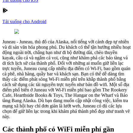
Tải xuống cho iOS
Tải xuống cho Android
Juneau
-
Juneau, thủ đô của Alaska, nổi tiếng với cảnh đẹp tự nhiên
và di sản văn hóa phong phú. Du khách có thể tận hưởng nhiều hoạt
động ngoài trời, chẳng hạn như đi bộ đường dài, chèo thuyền
kayak, câu cá và ngắm cá voi, cũng như khám phá các bảo tàng và
di tích lịch sử của thành phố. Đối với những ai muốn giữ liên lạc
trực tuyến, Juneau cung cấp nhiều địa điểm có Wi-Fi, bao gồm quán
cà phê, nhà hàng, quầy bar và khách sạn. Bạn có thể dễ dàng tìm
thấy các điểm phát sóng Wi-Fi miễn phí trên khắp thành phố bằng
cách sử dụng các tài nguyên trực tuyến như bản đồ wifi. Một số địa
điểm phổ biến ở Juneau với Wi-Fi miễn phí bao gồm The Rookery
Cafe, Hearthside Books & Toys, The Hangar on the Wharf và Bảo
tàng Bang Alaska. Dù bạn đang muốn cập nhật công việc, kiểm tra
mạng xã hội hay chỉ đơn giản là lướt web, Juneau có đủ các lựa
chọn để giữ liên lạc trong khi khám phá thành phố đẹp như tranh vẽ
này.
Các thành phố có WiFi miễn phí gần