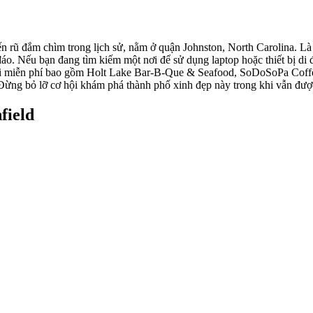
 rũ đắm chìm trong lịch sử, nằm ở quận Johnston, North Carolina. Là n
. Nếu bạn đang tìm kiếm một nơi để sử dụng laptop hoặc thiết bị di độ
 wifi miễn phí bao gồm Holt Lake Bar-B-Que & Seafood, SoDoSoPa Cof
Đừng bỏ lỡ cơ hội khám phá thành phố xinh đẹp này trong khi vẫn được 
field