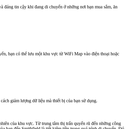
 và đáng tin cậy khi đang di chuyển ở những nơi bạn mua sắm, ăn
uyến, bạn có thể lưu một khu vực từ WiFi Map vào điện thoại hoặc
 cách giảm lượng dữ liệu mà thiết bị của bạn sử dụng.
 nhiên của khu vực. Từ trung tâm thị trấn quyến rũ đến những công
 bạn đến Smithfield là tiết kiệm tiền trong quá trình di chuyển. Đó