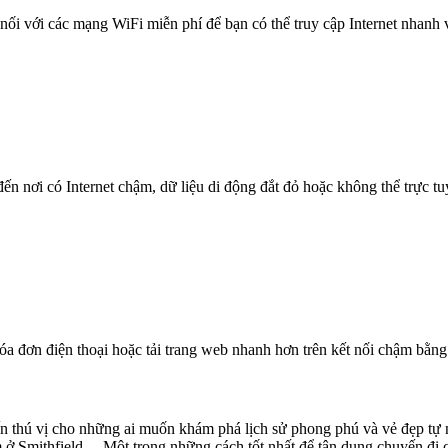
nối với các mạng WiFi miễn phí để bạn có thể truy cập Internet nhanh
n nơi có Internet chậm, dữ liệu di động đắt đỏ hoặc không thể trực t
óa đơn điện thoại hoặc tải trang web nhanh hơn trên kết nối chậm bằng
đến thú vị cho những ai muốn khám phá lịch sử phong phú và vẻ đẹp tự
ở Smithfield. Một trong những cách tốt nhất để tận dụng chuyến đi của