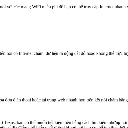
nối với các mạng WiFi miễn phí để bạn có thể truy cập Internet nhanh
n nơi có Internet chậm, dữ liệu di động đắt đỏ hoặc không thể trực t
óa đơn điện thoại hoặc tải trang web nhanh hơn trên kết nối chậm bằng
ở Texas, bạn có thể muốn tiết kiệm tiền bằng cách tìm kiếm những nơi
 một số địa điểm phổ biến nhất ở Fort Hood nơi bạn có thể tìm thấy Wi