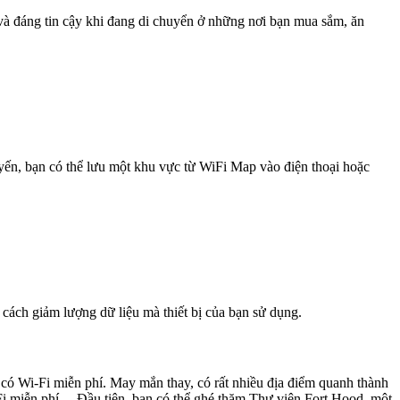
 và đáng tin cậy khi đang di chuyển ở những nơi bạn mua sắm, ăn
uyến, bạn có thể lưu một khu vực từ WiFi Map vào điện thoại hoặc
 cách giảm lượng dữ liệu mà thiết bị của bạn sử dụng.
 có Wi-Fi miễn phí. May mắn thay, có rất nhiều địa điểm quanh thành
-Fi miễn phí. Đầu tiên, bạn có thể ghé thăm Thư viện Fort Hood, một