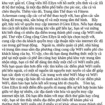
khu vực giải trí. Công viên Hồ Ellyn với hồ nước yên tĩnh và các lối
đi bộ thơ mộng, là một địa điểm phổ biến cho pic-nic, câu cá và
chèo thuyền. Thêm vào đó, Trung tâm Thể thao và Fitness
Ackerman cung cấp các cơ sở thể thao tuyệt vời, bao gồm các sân
bóng đá trong nhà, sân bóng rổ và một trung tâm thể hình. Bây
giờ, hãy nói về quyền truy cập internet ở Glen Ellyn. Nếu bạn đang
tìm cách tiết kiệm tiền trong khi vẫn giữ liên lạc, bạn sẽ vui mừng
khi biết rằng có nhiều địa điểm trong thành phố cung cấp WiFi miễn
phí. Thư viện Công cộng Glen Ellyn là một lựa chọn tuyệt vời,
cung cấp cho du khách quyền truy cập thuận tiện vào internet tốc độ
cao trong giờ hoạt động. Ngoài ra, nhiều quán cà phê, nhà hàng
và trung tâm mua sắm địa phương cũng cung cấp WiFi miễn phí cho
khách hàng của họ. Vì vậy, cho dù bạn đang thưởng thức một ly cà
phê tại một quán cà phê ấm cúng hay khám phá khu vực trung tâm
nhộn nhịp, bạn có thể dễ dàng tìm thấy một chỗ có WiFi miễn phí.
Nếu bạn quan tâm hơn đến việc tìm kiếm các điểm phát WiFi miễn
phí bên ngoài, có một số nguồn tài nguyên trực tuyến có sẵn để giúp
bạn xác định vị trí chúng. Các trang web như WiFi Map và WiFi
Near Me cung cấp bản đồ và danh sách toàn diện về các điểm phát
WiFi, đảm bảo bạn luôn kết nối trong khi di chuyển. Tóm lại,
Glen Ellyn là một điểm đến quyến rũ mang đến sự kết hợp hoàn hảo
giữa vẻ đẹp tự nhiên, các địa danh văn hóa và quyền truy cập
internet tiện lợi. Dù bạn đến thăm với mục đích thư giãn hay công
việc, bạn sẽ tìm thấy nhiều địa điểm phổ biến để khám phá và
thưởng thức WiFi miễn phí ở nhiều vị trí khác nhau trong thành phố.