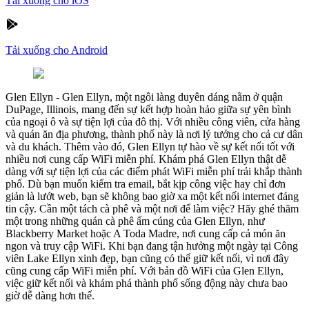
Tải xuống cho iOS
Tải xuống cho Android
Glen Ellyn
-
Glen Ellyn, một ngôi làng duyên dáng nằm ở quận
DuPage, Illinois, mang đến sự kết hợp hoàn hảo giữa sự yên bình
của ngoại ô và sự tiện lợi của đô thị. Với nhiều công viên, cửa hàng
và quán ăn địa phương, thành phố này là nơi lý tưởng cho cả cư dân
và du khách. Thêm vào đó, Glen Ellyn tự hào về sự kết nối tốt với
nhiều nơi cung cấp WiFi miễn phí. Khám phá Glen Ellyn thật dễ
dàng với sự tiện lợi của các điểm phát WiFi miễn phí trải khắp thành
phố. Dù bạn muốn kiểm tra email, bắt kịp công việc hay chỉ đơn
giản là lướt web, bạn sẽ không bao giờ xa một kết nối internet đáng
tin cậy. Cần một tách cà phê và một nơi để làm việc? Hãy ghé thăm
một trong những quán cà phê ấm cúng của Glen Ellyn, như
Blackberry Market hoặc A Toda Madre, nơi cung cấp cả món ăn
ngon và truy cập WiFi. Khi bạn đang tận hưởng một ngày tại Công
viên Lake Ellyn xinh đẹp, bạn cũng có thể giữ kết nối, vì nơi đây
cũng cung cấp WiFi miễn phí. Với bản đồ WiFi của Glen Ellyn,
việc giữ kết nối và khám phá thành phố sống động này chưa bao
giờ dễ dàng hơn thế.