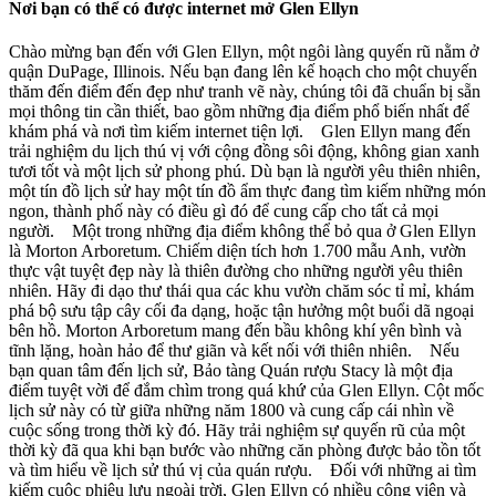
Nơi bạn có thể có được internet mở Glen Ellyn
Chào mừng bạn đến với Glen Ellyn, một ngôi làng quyến rũ nằm ở
quận DuPage, Illinois. Nếu bạn đang lên kế hoạch cho một chuyến
thăm đến điểm đến đẹp như tranh vẽ này, chúng tôi đã chuẩn bị sẵn
mọi thông tin cần thiết, bao gồm những địa điểm phổ biến nhất để
khám phá và nơi tìm kiếm internet tiện lợi. Glen Ellyn mang đến
trải nghiệm du lịch thú vị với cộng đồng sôi động, không gian xanh
tươi tốt và một lịch sử phong phú. Dù bạn là người yêu thiên nhiên,
một tín đồ lịch sử hay một tín đồ ẩm thực đang tìm kiếm những món
ngon, thành phố này có điều gì đó để cung cấp cho tất cả mọi
người. Một trong những địa điểm không thể bỏ qua ở Glen Ellyn
là Morton Arboretum. Chiếm diện tích hơn 1.700 mẫu Anh, vườn
thực vật tuyệt đẹp này là thiên đường cho những người yêu thiên
nhiên. Hãy đi dạo thư thái qua các khu vườn chăm sóc tỉ mỉ, khám
phá bộ sưu tập cây cối đa dạng, hoặc tận hưởng một buổi dã ngoại
bên hồ. Morton Arboretum mang đến bầu không khí yên bình và
tĩnh lặng, hoàn hảo để thư giãn và kết nối với thiên nhiên. Nếu
bạn quan tâm đến lịch sử, Bảo tàng Quán rượu Stacy là một địa
điểm tuyệt vời để đắm chìm trong quá khứ của Glen Ellyn. Cột mốc
lịch sử này có từ giữa những năm 1800 và cung cấp cái nhìn về
cuộc sống trong thời kỳ đó. Hãy trải nghiệm sự quyến rũ của một
thời kỳ đã qua khi bạn bước vào những căn phòng được bảo tồn tốt
và tìm hiểu về lịch sử thú vị của quán rượu. Đối với những ai tìm
kiếm cuộc phiêu lưu ngoài trời, Glen Ellyn có nhiều công viên và