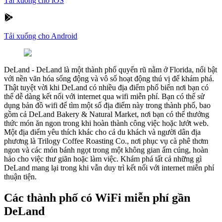
Tải xuống cho iOS
Tải xuống cho Android
DeLand
-
DeLand là một thành phố quyến rũ nằm ở Florida, nổi bật
với nền văn hóa sống động và vô số hoạt động thú vị để khám phá.
Thật tuyệt vời khi DeLand có nhiều địa điểm phổ biến nơi bạn có
thể dễ dàng kết nối với internet qua wifi miễn phí. Bạn có thể sử
dụng bản đồ wifi để tìm một số địa điểm này trong thành phố, bao
gồm cả DeLand Bakery & Natural Market, nơi bạn có thể thưởng
thức món ăn ngon trong khi hoàn thành công việc hoặc lướt web.
Một địa điểm yêu thích khác cho cả du khách và người dân địa
phương là Trilogy Coffee Roasting Co., nơi phục vụ cà phê thơm
ngon và các món bánh ngọt trong một không gian ấm cúng, hoàn
hảo cho việc thư giãn hoặc làm việc. Khám phá tất cả những gì
DeLand mang lại trong khi vẫn duy trì kết nối với internet miễn phí
thuận tiện.
Các thành phố có WiFi miễn phí gần
DeLand