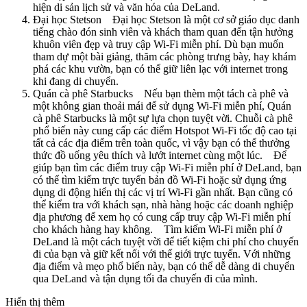
hiện di sản lịch sử và văn hóa của DeLand.
Đại học Stetson Đại học Stetson là một cơ sở giáo dục danh
tiếng chào đón sinh viên và khách tham quan đến tận hưởng
khuôn viên đẹp và truy cập Wi-Fi miễn phí. Dù bạn muốn
tham dự một bài giảng, thăm các phòng trưng bày, hay khám
phá các khu vườn, bạn có thể giữ liên lạc với internet trong
khi đang di chuyển.
Quán cà phê Starbucks Nếu bạn thèm một tách cà phê và
một không gian thoải mái để sử dụng Wi-Fi miễn phí, Quán
cà phê Starbucks là một sự lựa chọn tuyệt vời. Chuỗi cà phê
phổ biến này cung cấp các điểm Hotspot Wi-Fi tốc độ cao tại
tất cả các địa điểm trên toàn quốc, vì vậy bạn có thể thưởng
thức đồ uống yêu thích và lướt internet cùng một lúc. Để
giúp bạn tìm các điểm truy cập Wi-Fi miễn phí ở DeLand, bạn
có thể tìm kiếm trực tuyến bản đồ Wi-Fi hoặc sử dụng ứng
dụng di động hiển thị các vị trí Wi-Fi gần nhất. Bạn cũng có
thể kiểm tra với khách sạn, nhà hàng hoặc các doanh nghiệp
địa phương để xem họ có cung cấp truy cập Wi-Fi miễn phí
cho khách hàng hay không. Tìm kiếm Wi-Fi miễn phí ở
DeLand là một cách tuyệt vời để tiết kiệm chi phí cho chuyến
đi của bạn và giữ kết nối với thế giới trực tuyến. Với những
địa điểm và mẹo phổ biến này, bạn có thể dễ dàng di chuyển
qua DeLand và tận dụng tối đa chuyến đi của mình.
Hiển thị thêm