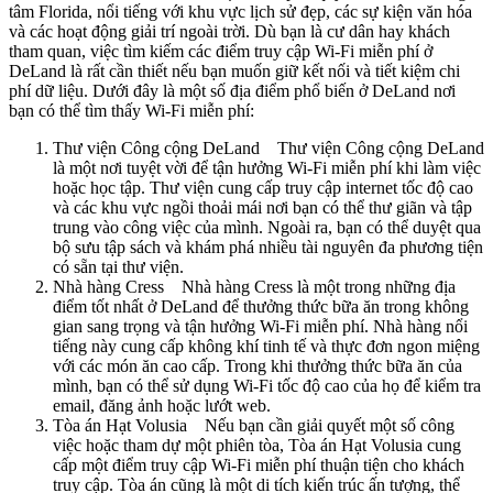
tâm Florida, nổi tiếng với khu vực lịch sử đẹp, các sự kiện văn hóa
và các hoạt động giải trí ngoài trời. Dù bạn là cư dân hay khách
tham quan, việc tìm kiếm các điểm truy cập Wi-Fi miễn phí ở
DeLand là rất cần thiết nếu bạn muốn giữ kết nối và tiết kiệm chi
phí dữ liệu. Dưới đây là một số địa điểm phổ biến ở DeLand nơi
bạn có thể tìm thấy Wi-Fi miễn phí:
Thư viện Công cộng DeLand Thư viện Công cộng DeLand
là một nơi tuyệt vời để tận hưởng Wi-Fi miễn phí khi làm việc
hoặc học tập. Thư viện cung cấp truy cập internet tốc độ cao
và các khu vực ngồi thoải mái nơi bạn có thể thư giãn và tập
trung vào công việc của mình. Ngoài ra, bạn có thể duyệt qua
bộ sưu tập sách và khám phá nhiều tài nguyên đa phương tiện
có sẵn tại thư viện.
Nhà hàng Cress Nhà hàng Cress là một trong những địa
điểm tốt nhất ở DeLand để thưởng thức bữa ăn trong không
gian sang trọng và tận hưởng Wi-Fi miễn phí. Nhà hàng nổi
tiếng này cung cấp không khí tinh tế và thực đơn ngon miệng
với các món ăn cao cấp. Trong khi thưởng thức bữa ăn của
mình, bạn có thể sử dụng Wi-Fi tốc độ cao của họ để kiểm tra
email, đăng ảnh hoặc lướt web.
Tòa án Hạt Volusia Nếu bạn cần giải quyết một số công
việc hoặc tham dự một phiên tòa, Tòa án Hạt Volusia cung
cấp một điểm truy cập Wi-Fi miễn phí thuận tiện cho khách
truy cập. Tòa án cũng là một di tích kiến trúc ấn tượng, thể