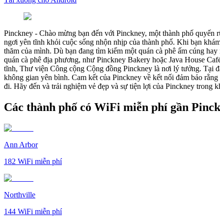
Pinckney
-
Chào mừng bạn đến với Pinckney, một thành phố quyến rũ
ngơi yên tĩnh khỏi cuộc sống nhộn nhịp của thành phố. Khi bạn khám
thăm của mình. Dù bạn đang tìm kiếm một quán cà phê ấm cúng hay m
quán cà phê địa phương, như Pinckney Bakery hoặc Java House Café, 
tĩnh, Thư viện Công cộng Cộng đồng Pinckney là nơi lý tưởng. Tại đâ
không gian yên bình. Cam kết của Pinckney về kết nối đảm bảo rằng 
đi. Hãy đến và trải nghiệm vẻ đẹp và sự tiện lợi của Pinckney trong khi
Các thành phố có WiFi miễn phí gần Pinc
Ann Arbor
182
WiFi miễn phí
Northville
144
WiFi miễn phí