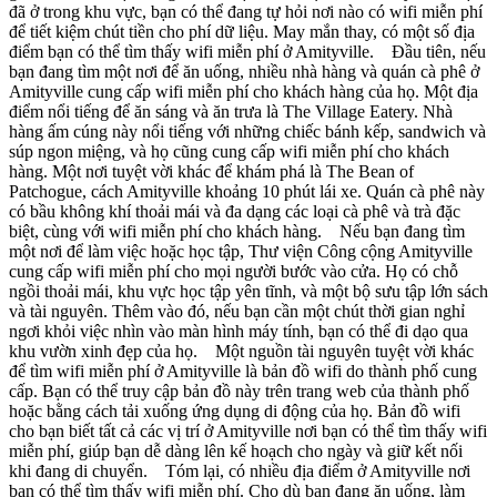
đã ở trong khu vực, bạn có thể đang tự hỏi nơi nào có wifi miễn phí
để tiết kiệm chút tiền cho phí dữ liệu. May mắn thay, có một số địa
điểm bạn có thể tìm thấy wifi miễn phí ở Amityville. Đầu tiên, nếu
bạn đang tìm một nơi để ăn uống, nhiều nhà hàng và quán cà phê ở
Amityville cung cấp wifi miễn phí cho khách hàng của họ. Một địa
điểm nổi tiếng để ăn sáng và ăn trưa là The Village Eatery. Nhà
hàng ấm cúng này nổi tiếng với những chiếc bánh kếp, sandwich và
súp ngon miệng, và họ cũng cung cấp wifi miễn phí cho khách
hàng. Một nơi tuyệt vời khác để khám phá là The Bean of
Patchogue, cách Amityville khoảng 10 phút lái xe. Quán cà phê này
có bầu không khí thoải mái và đa dạng các loại cà phê và trà đặc
biệt, cùng với wifi miễn phí cho khách hàng. Nếu bạn đang tìm
một nơi để làm việc hoặc học tập, Thư viện Công cộng Amityville
cung cấp wifi miễn phí cho mọi người bước vào cửa. Họ có chỗ
ngồi thoải mái, khu vực học tập yên tĩnh, và một bộ sưu tập lớn sách
và tài nguyên. Thêm vào đó, nếu bạn cần một chút thời gian nghỉ
ngơi khỏi việc nhìn vào màn hình máy tính, bạn có thể đi dạo qua
khu vườn xinh đẹp của họ. Một nguồn tài nguyên tuyệt vời khác
để tìm wifi miễn phí ở Amityville là bản đồ wifi do thành phố cung
cấp. Bạn có thể truy cập bản đồ này trên trang web của thành phố
hoặc bằng cách tải xuống ứng dụng di động của họ. Bản đồ wifi
cho bạn biết tất cả các vị trí ở Amityville nơi bạn có thể tìm thấy wifi
miễn phí, giúp bạn dễ dàng lên kế hoạch cho ngày và giữ kết nối
khi đang di chuyển. Tóm lại, có nhiều địa điểm ở Amityville nơi
bạn có thể tìm thấy wifi miễn phí. Cho dù bạn đang ăn uống, làm