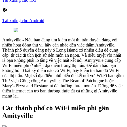
Tải xuống cho iOS
Tải xuống cho Android
Amityville
-
Nếu bạn đang tìm kiếm một thị trấn duyên dáng với
nhiều hoạt động thú vị, hãy cân nhắc đến việc thăm Amityville.
Thành phố duyên dáng này ở Long Island có nhiều điều để cung
cấp, từ các di tích lịch sử đến món ăn ngon. Và điều tuyệt vời nhất
là bạn không phải lo lắng về việc mất kết nối, Amityville cung cấp
Wi-Fi miễn phí ở nhiều địa điểm trong thị trấn. Để đảm bảo bạn
không bỏ lỡ bất kỳ điểm nào có Wi-Fi, hãy kiểm tra bản đồ Wi-Fi
của thị trấn. Một số địa điểm phổ biến để kết nối với Wi-Fi bao gồm
Thư viện Công cộng Amityville, The Bean of Patchogue hoặc
Mary's Pizza and Restaurant để thưởng thức món ăn. Đừng để việc
thiếu internet cản trở bạn thưởng thức tất cả những gì Amityville
mang lại.
Các thành phố có WiFi miễn phí gần
Amityville