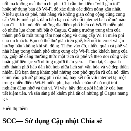
nối mà không mất thêm chi phí. Chỉ cần tìm kiếm "wifi gần tôi"
hoặc sử dụng bản đồ Wi-Fi để xác định các điểm nóng gần nhất.
Nhiều quán cà phê, nhà hàng và không gian công cộng cũng cung
cấp Wi-Fi miễn phí, đảm bảo bạn có kết nối internet bất cứ nơi nào
bạn đi. Khi nói đến những địa điểm phổ biến có Wi-Fi miễn phí,
có nhiều lựa chọn nổi bật ở Cagua. Quảng trường trung tâm của
thành phố là một trung tâm hoạt động và cung cấp Wi-Fi miễn phí
cho du khách. Bạn có thể thư giãn trên ghế, kết nối internet và tận
hưởng bầu không khí sôi động. Thêm vào đó, nhiều quán cà phê và
nhà hàng trong thành phố cũng cung cấp Wi-Fi cho khách hàng của
họ, giúp dễ dàng thưởng thức một tách cà phê và theo dõi công việc
hoặc giữ liên lạc với những người thân yêu. Tóm lại, Cagua là
một thành phố hấp dẫn kết hợp giữa lịch sử, văn hóa và vẻ đẹp thiên
nhiên. Dù bạn đang khám phá những con phố quyến rũ của nó, đắm
chìm vào lịch sử phong phú của nó, hay kết nối với internet tại một
trong nhiều điểm Wi-Fi miễn phí, bạn chắc chắn sẽ có một trải
nghiệm đáng nhớ và thú vị. Vì vậy, hãy đóng gói hành lý của bạn,
tiết kiệm tiền, và sẵn sàng để khám phá tất cả những gì Cagua mang
lại.
Hiển thị thêm
SCC— Sử dụng Cập nhật Chia sẻ