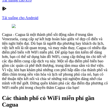
Tải xuống cho iOS
Tải xuống cho Android
Cagua
-
Cagua là một thành phố sôi động nằm ở trung tâm
Venezuela, cung cấp sự kết hợp hoàn hảo giữa vẻ đẹp cổ điển và
tiện nghi hiện đại. Dù bạn là người địa phương hay khách du lịch,
việc kết nối là rất quan trọng, và may mắn thay, Cagua có nhiều địa
điểm phổ biến với WiFi miễn phí. Để giúp bạn tìm kiếm dễ dàng
hơn, bạn có thể sử dụng bản đồ WiFi, cung cấp thông tin chi tiết về
các địa điểm cung cấp dịch vụ này. Một số địa điểm phổ biến bao
gồm các quán cà phê thời thượng, trung tâm mua sắm và thư viện.
Vì vậy, khi bạn khám phá những con phố hấp dẫn của thành phố và
đắm chìm trong nền văn hóa và lịch sử phong phú của nó, bạn có
thể thuận tiện kết nối và chia sẻ những trải nghiệm đáng nhớ của
mình với thế giới. Đừng quên khám phá các địa điểm địa phương có
WiFi miễn phí trong chuyến thăm Cagua của bạn!
Các thành phố có WiFi miễn phí gần
Cagua