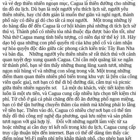
và vẻ đẹp thiên nhiên ngoạn mục, Cagua là thiên đường cho những
tín đồ du lịch. Dù bạn là một người yêu thích lịch sử, người yêu
thiên nhiên, hay chỉ đơn giản là muốn thư giãn và nghỉ ngơi, thành
phố này có điều gì đó cho tất cả mọi người. Một trong những lý
do hàng đầu để đến Cagua là cơ hội khám phá những di tích lịch sử
thú vị. Thành phố có nhiều tòa nhà thuộc địa được bảo tồn tốt, như
Nhà thờ Cagua mang tính biểu tượng, có niên đại từ thế kỷ 18. Hãy
dạo bộ qua những con phố quyến rũ của khu phố cổ và cảm nhận
sự hòa quyện độc đáo giữa các phong cách kiến trúc Tây Ban Nha
và bản địa. Những người yêu thiên nhiên sẽ rất thích thú với cảnh
quan tuyệt đẹp xung quanh Cagua. Chỉ cần một quãng lái xe ngắn
từ thành phố, bạn sẽ tìm thấy những thung lũng xanh tươi, những
ngọn núi hùng vĩ và những con sông trong vắt. Một trong những
điểm tham quan thiên nhiên phổ biến trong khu vực là [tên của công
viên quốc gia], nơi bạn có thể đi bộ đường dài, cắm trại và picnic
giữa thiên nhiên nguyên sơ. Là một du khách, việc tiết kiệm tiền
luôn là một ưu tiên, và Cagua cung cấp nhiều lựa chọn tiết kiệm chi
phí. Từ chỗ ở giá cả phải chăng đến đồ ăn đường phố ngon miệng,
bạn có thể tận hưởng chuyến thăm của mình mà không phải lo lắng
về tiền bạc. Thêm vào đó, Cagua có nhiều chợ nơi bạn có thể tìm
thấy đồ thủ công mỹ nghệ địa phương, quà lưu niệm và sản phẩm
tươi ngon với giá hợp lý. Đối với những người làm việc từ xa
hoặc những ai cần duy trì kết nối trong khi du lịch, Cagua cung cấp
truy cập thuận tiện đến internet. Bạn có thể dễ dàng tìm thấy các
điểm nóng Wi-Fi miễn phí trên khắp thành phố, cho phép bạn kết