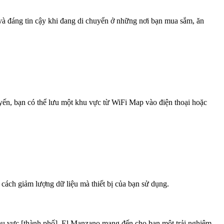
 và đáng tin cậy khi đang di chuyển ở những nơi bạn mua sắm, ăn
uyến, bạn có thể lưu một khu vực từ WiFi Map vào điện thoại hoặc
 cách giảm lượng dữ liệu mà thiết bị của bạn sử dụng.
hu vực [thành phố], El Manzano mang đến cho bạn một trải nghiệm