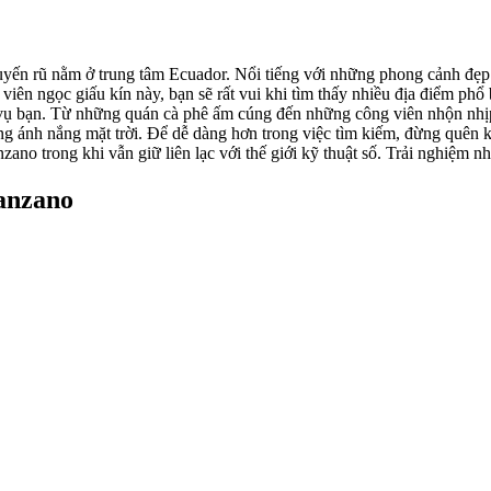
ến rũ nằm ở trung tâm Ecuador. Nổi tiếng với những phong cảnh đẹp
iên ngọc giấu kín này, bạn sẽ rất vui khi tìm thấy nhiều địa điểm phổ
vụ bạn. Từ những quán cà phê ấm cúng đến những công viên nhộn nhịp, c
g ánh nắng mặt trời. Để dễ dàng hơn trong việc tìm kiếm, đừng quên ki
no trong khi vẫn giữ liên lạc với thế giới kỹ thuật số. Trải nghiệm nh
anzano