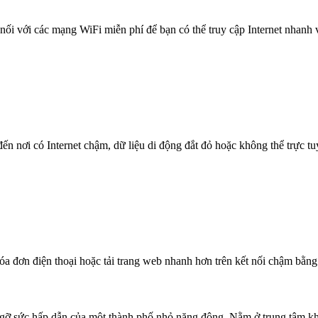
nối với các mạng WiFi miễn phí để bạn có thể truy cập Internet nhanh
n nơi có Internet chậm, dữ liệu di động đắt đỏ hoặc không thể trực t
óa đơn điện thoại hoặc tải trang web nhanh hơn trên kết nối chậm bằng
 gỡ sức hấp dẫn của một thành phố nhỏ năng động. Nằm ở trung tâm k