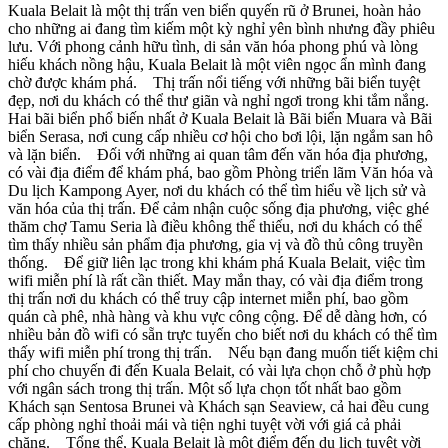
Kuala Belait là một thị trấn ven biển quyến rũ ở Brunei, hoàn hảo
cho những ai đang tìm kiếm một kỳ nghỉ yên bình nhưng đầy phiêu
lưu. Với phong cảnh hữu tình, di sản văn hóa phong phú và lòng
hiếu khách nồng hậu, Kuala Belait là một viên ngọc ẩn mình đang
chờ được khám phá. Thị trấn nổi tiếng với những bãi biển tuyệt
đẹp, nơi du khách có thể thư giãn và nghỉ ngơi trong khi tắm nắng.
Hai bãi biển phổ biến nhất ở Kuala Belait là Bãi biển Muara và Bãi
biển Serasa, nơi cung cấp nhiều cơ hội cho bơi lội, lặn ngắm san hô
và lặn biển. Đối với những ai quan tâm đến văn hóa địa phương,
có vài địa điểm để khám phá, bao gồm Phòng triển lãm Văn hóa và
Du lịch Kampong Ayer, nơi du khách có thể tìm hiểu về lịch sử và
văn hóa của thị trấn. Để cảm nhận cuộc sống địa phương, việc ghé
thăm chợ Tamu Seria là điều không thể thiếu, nơi du khách có thể
tìm thấy nhiều sản phẩm địa phương, gia vị và đồ thủ công truyền
thống. Để giữ liên lạc trong khi khám phá Kuala Belait, việc tìm
wifi miễn phí là rất cần thiết. May mắn thay, có vài địa điểm trong
thị trấn nơi du khách có thể truy cập internet miễn phí, bao gồm
quán cà phê, nhà hàng và khu vực công cộng. Để dễ dàng hơn, có
nhiều bản đồ wifi có sẵn trực tuyến cho biết nơi du khách có thể tìm
thấy wifi miễn phí trong thị trấn. Nếu bạn đang muốn tiết kiệm chi
phí cho chuyến đi đến Kuala Belait, có vài lựa chọn chỗ ở phù hợp
với ngân sách trong thị trấn. Một số lựa chọn tốt nhất bao gồm
Khách sạn Sentosa Brunei và Khách sạn Seaview, cả hai đều cung
cấp phòng nghỉ thoải mái và tiện nghi tuyệt vời với giá cả phải
chăng. Tổng thể, Kuala Belait là một điểm đến du lịch tuyệt vời