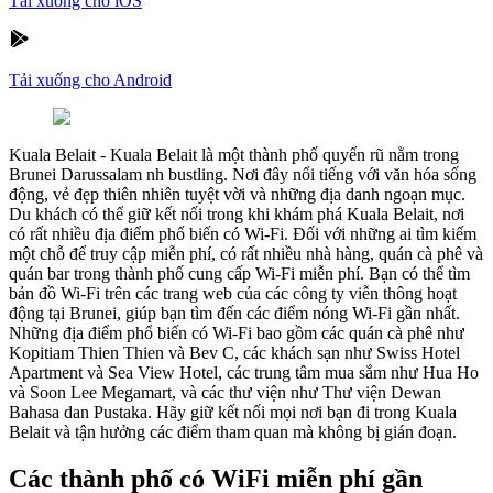
Tải xuống cho iOS
Tải xuống cho Android
Kuala Belait
-
Kuala Belait là một thành phố quyến rũ nằm trong
Brunei Darussalam nh bustling. Nơi đây nổi tiếng với văn hóa sống
động, vẻ đẹp thiên nhiên tuyệt vời và những địa danh ngoạn mục.
Du khách có thể giữ kết nối trong khi khám phá Kuala Belait, nơi
có rất nhiều địa điểm phổ biến có Wi-Fi. Đối với những ai tìm kiếm
một chỗ để truy cập miễn phí, có rất nhiều nhà hàng, quán cà phê và
quán bar trong thành phố cung cấp Wi-Fi miễn phí. Bạn có thể tìm
bản đồ Wi-Fi trên các trang web của các công ty viễn thông hoạt
động tại Brunei, giúp bạn tìm đến các điểm nóng Wi-Fi gần nhất.
Những địa điểm phổ biến có Wi-Fi bao gồm các quán cà phê như
Kopitiam Thien Thien và Bev C, các khách sạn như Swiss Hotel
Apartment và Sea View Hotel, các trung tâm mua sắm như Hua Ho
và Soon Lee Megamart, và các thư viện như Thư viện Dewan
Bahasa dan Pustaka. Hãy giữ kết nối mọi nơi bạn đi trong Kuala
Belait và tận hưởng các điểm tham quan mà không bị gián đoạn.
Các thành phố có WiFi miễn phí gần