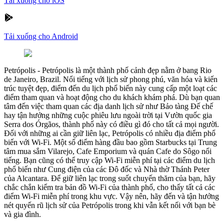
Tải xuống cho iOS
Tải xuống cho Android
Petrópolis
-
Petrópolis là một thành phố cảnh đẹp nằm ở bang Rio
de Janeiro, Brazil. Nổi tiếng với lịch sử phong phú, văn hóa và kiến
trúc tuyệt đẹp, điểm đến du lịch phổ biến này cung cấp một loạt các
điểm tham quan và hoạt động cho du khách khám phá. Dù bạn quan
tâm đến việc tham quan các địa danh lịch sử như Bảo tàng Đế chế
hay tận hưởng những cuộc phiêu lưu ngoài trời tại Vườn quốc gia
Serra dos Órgãos, thành phố này có điều gì đó cho tất cả mọi người.
Đối với những ai cần giữ liên lạc, Petrópolis có nhiều địa điểm phổ
biến với Wi-Fi. Một số điểm hàng đầu bao gồm Starbucks tại Trung
tâm mua sắm Vilarejo, Cafe Emporium và quán Cafe do Sôgo nổi
tiếng. Bạn cũng có thể truy cập Wi-Fi miễn phí tại các điểm du lịch
phổ biến như Cung điện của các Đô đốc và Nhà thờ Thánh Peter
của Alcantara. Để giữ liên lạc trong suốt chuyến thăm của bạn, hãy
chắc chắn kiểm tra bản đồ Wi-Fi của thành phố, cho thấy tất cả các
điểm Wi-Fi miễn phí trong khu vực. Vậy nên, hãy đến và tận hưởng
nét quyến rũ lịch sử của Petrópolis trong khi vẫn kết nối với bạn bè
và gia đình.