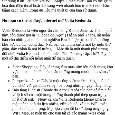
Sử dụng ít dữ liệu hơn với WiFi Map's Data Saver. Bạn có thể giảm
hóa đơn điện thoại hoặc tải trang web nhanh hơn trên kết nối chậm
bằng cách giảm lượng dữ liệu mà thiết bị của bạn sử dụng.
Nơi bạn có thể có được internet mở Volta Redonda
Volta Redonda là viên ngọc ẩn của bang Rio de Janeiro. Thành phố
này, còn được gọi là "Cidade do Aço" (Thành phố Thép), rất hoàn
hảo cho những ai muốn trải nghiệm Brasil thực sự, xa khỏi những
khu vực du lịch đông đúc. Nếu bạn đang tìm kiếm một kỳ nghỉ thư
giãn, đây chính là nơi lý tưởng. Mặc dù là một thành phố tương
đối nhỏ, Volta Redonda có rất nhiều điều để cung cấp. Dưới đây là
một số địa điểm nổi tiếng nhất để tham quan:
Sider Shopping: Đây là trung tâm mua sắm lớn nhất trong khu
vực – hoàn hảo để thỏa mãn những mong muốn mua sắm của
bạn.
Parque Aquático: Đây là một công viên nước nơi bạn có thể
vui chơi với gia đình và bạn bè trong những ngày nắng nóng.
Bảo tàng Lịch sử Cidade do Aço: Cơ hội của bạn để tìm hiểu
về lịch sử của một trong những thành phố thép quan trọng
nhất ở Brasil. Ngay cả khi Volta Redonda không phải là
một thành phố du lịch nhiều, việc kết nối và tìm WiFi miễn
phí là rất quan trọng. Một lựa chọn tốt là sử dụng ứng dụng
WiFi Map, sẽ hiển thị cho bạn tất cả các mạng WiFi công