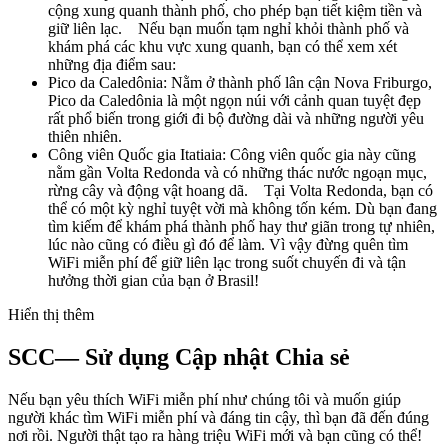
cộng xung quanh thành phố, cho phép bạn tiết kiệm tiền và
giữ liên lạc. Nếu bạn muốn tạm nghỉ khỏi thành phố và
khám phá các khu vực xung quanh, bạn có thể xem xét
những địa điểm sau:
Pico da Caledônia: Nằm ở thành phố lân cận Nova Friburgo,
Pico da Caledônia là một ngọn núi với cảnh quan tuyệt đẹp
rất phổ biến trong giới đi bộ đường dài và những người yêu
thiên nhiên.
Công viên Quốc gia Itatiaia: Công viên quốc gia này cũng
nằm gần Volta Redonda và có những thác nước ngoạn mục,
rừng cây và động vật hoang dã. Tại Volta Redonda, bạn có
thể có một kỳ nghỉ tuyệt vời mà không tốn kém. Dù bạn đang
tìm kiếm để khám phá thành phố hay thư giãn trong tự nhiên,
lúc nào cũng có điều gì đó để làm. Vì vậy đừng quên tìm
WiFi miễn phí để giữ liên lạc trong suốt chuyến đi và tận
hưởng thời gian của bạn ở Brasil!
Hiển thị thêm
SCC— Sử dụng Cập nhật Chia sẻ
Nếu bạn yêu thích WiFi miễn phí như chúng tôi và muốn giúp
người khác tìm WiFi miễn phí và đáng tin cậy, thì bạn đã đến đúng
nơi rồi. Người thật tạo ra hàng triệu WiFi mới và bạn cũng có thể!