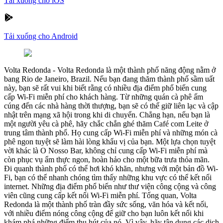
Tải xuống cho iOS
Tải xuống cho Android
Volta Redonda
-
Volta Redonda là một thành phố năng động nằm ở
bang Rio de Janeiro, Brazil. Nếu bạn đang thăm thành phố sầm uất
này, bạn sẽ rất vui khi biết rằng có nhiều địa điểm phổ biến cung
cấp Wi-Fi miễn phí cho khách hàng. Từ những quán cà phê ấm
cúng đến các nhà hàng thời thượng, bạn sẽ có thể giữ liên lạc và cập
nhật trên mạng xã hội trong khi di chuyển. Chẳng hạn, nếu bạn là
một người yêu cà phê, hãy chắc chắn ghé thăm Café com Leite ở
trung tâm thành phố. Họ cung cấp Wi-Fi miễn phí và những món cà
phê ngon tuyệt sẽ làm hài lòng khẩu vị của bạn. Một lựa chọn tuyệt
vời khác là O Nosso Bar, không chỉ cung cấp Wi-Fi miễn phí mà
còn phục vụ ẩm thực ngon, hoàn hảo cho một bữa trưa thỏa mãn.
Đi quanh thành phố có thể hơi khó khăn, nhưng với một bản đồ Wi-
Fi, bạn có thể nhanh chóng tìm thấy những khu vực có thể kết nối
internet. Những địa điểm phổ biến như thư viện công cộng và công
viên cũng cung cấp kết nối Wi-Fi miễn phí. Tổng quan, Volta
Redonda là một thành phố tràn đầy sức sống, văn hóa và kết nối,
với nhiều điểm nóng công cộng để giữ cho bạn luôn kết nối khi
khám phá những điểm thu hút của nó. Vì vậy, hãy tận dụng các dịch