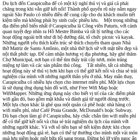
Du lịch đến Carapicuíba để có một kỳ nghỉ thú vị và giá cả phải
chăng trong khi vẫn giữ kết nối! Thành phố quyến rũ này nằm ngay
ngoài São Paulo có nhiều điều để cung cấp cho du khách muốn tiết
kiệm tiền mà không phải hy sinh cuộc phiêu lưu. Một trong những
địa điểm phổ biến nhất ở Carapicuíba là Công viên Paturis, với cảnh
quan tuyệt đẹp nhìn ra Hồ Mestre Bimba và rất lý tưởng cho các
hoạt động ngoài trời như đi bộ đường dài, tổ chức picnic và kayak.
Những người yêu thích kiến trúc sẽ thích chuyến tham quan Nhà
thờ Matriz de Santo Antônio, một nhà thờ lịch sử với mặt tiền đẹp và
nội thất phức tạp. Để cảm nhận hương vị địa phương, hãy ghé thăm
Chợ Municipal, nơi bạn có thể tìm thấy trái cây tươi, món tráng
miệng tự làm và các sản phẩm thủ công. Tất nhiên, tất cả những
hoạt động này sẽ thú vị hơn khi bạn có thể giữ kết nối và chia sẻ trải
nghiệm của mình với những người thân yêu ở nhà. May mắn thay,
Carapicuíba có nhiều lựa chọn cho internet miễn phí. Một lựa chọn
là sử dụng ứng dụng bản đồ wifi, như Free Wifi Map hoặc
WifiMapper. Những ứng dụng này cho biết vị trí của các điểm phát
wifi gần đó, bao gồm mật khẩu và đánh giá từ người dùng trước.
Một lựa chọn khác là ghé qua một quán cà phê hoặc nhà hàng có
wifi miễn phí, như Café Praia Grande, McDonald's hoặc Subway.
Dù bạn chọn làm gì ở Carapicuíba, hãy chắc chắn tìm wifi miễn phí
để có thể giữ kết nối và chia sẻ trải nghiệm du lịch của mình với
những người khác. Và với số tiền bạn sẽ tiết kiệm được khi chọn
những hoạt động giá rẻ, bạn có thể tự thưởng cho mình một vài món
quà lưu niệm hoặc một bữa tối sang trọng. Đừng bỏ lỡ viên ngọc ẩn