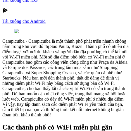
Tải xuống cho iOS
Tải xuống cho Android
Carapicuíba
-
Carapicuíba là một thành phố phát triển nhanh chóng
nằm trong khu vực đô thị São Paulo, Brazil. Thành phố có nhiều địa
điểm tuyệt vời nơi du khách và người dân địa phương có thể kết nối
với Wi-Fi miễn phí. Một số địa điểm phổ biến có Wi-Fi miễn phí ở
Carapicuíba bao gồm các công viên công cộng như Praça da Aldeia
và Parque dos Pássaros, các trung tâm mua sắm như Shopping
Carapicuíba và Super Shopping Osasco, và các quán cà phê như
Starbucks. Nếu bạn mới đến thành phố, thật dễ dàng để định vị
những điểm phát Wi-Fi này bằng cách sử dụng bản đồ Wi-Fi
Carapicuíba, cho bạn thấy tất cả các vị trí Wi-Fi có sẵn trong thành
phố. Dù bạn muốn cập nhật công việc, trạng thái mạng xã hội hoặc
lướt web, Carapicuíba có đầy đủ Wi-Fi miễn phí ở nhiều địa điểm.
Vì vậy, hãy lập danh sách các điểm phát Wi-Fi yêu thích của bạn,
cầm thiết bị của bạn và thưởng thức kết nối internet không bị gián
đoạn trên khắp thành phố!
Các thành phố có WiFi miễn phí gần