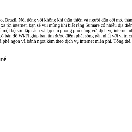
, Brazil. Nổi tiếng với không khí thân thiện và người dân cởi mở, th
 xa rời internet, bạn sẽ vui mừng khi biết rằng Sumaré có nhiều địa đ
một bộ sưu tập sách và tạp chí phong phú cùng với dịch vụ internet n
 bản đồ Wi-Fi giúp bạn tìm được điểm phát sóng gần nhất với vị trí 
 phê ngon và bánh ngọt kèm theo dịch vụ internet miễn phí. Tổng thể
ré