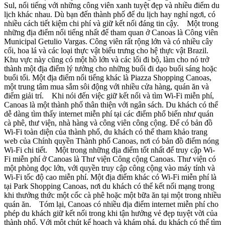
Sul, nổi tiếng với những công viên xanh tuyệt đẹp và nhiều điểm du
lịch khác nhau. Dù bạn đến thành phố để du lịch hay nghỉ ngơi, có
nhiều cách tiết kiệm chi phí và giữ kết nối đáng tin cậy. Một trong
những địa điểm nổi tiếng nhất để tham quan ở Canoas là Công viên
Municipal Getulio Vargas. Công viên rất rộng lớn và có nhiều cây
cối, hoa lá và các loại thực vật biểu trưng cho hệ thực vật Brazil.
Khu vực này cũng có một hồ lớn và các lối đi bộ, làm cho nó trở
thành một địa điểm lý tưởng cho những buổi đi dạo buổi sáng hoặc
buổi tối. Một địa điểm nổi tiếng khác là Piazza Shopping Canoas,
một trung tâm mua sắm sôi động với nhiều cửa hàng, quán ăn và
điểm giải trí. Khi nói đến việc giữ kết nối và tìm Wi-Fi miễn phí,
Canoas là một thành phố thân thiện với ngân sách. Du khách có thể
dễ dàng tìm thấy internet miễn phí tại các điểm phổ biến như quán
cà phê, thư viện, nhà hàng và công viên công cộng. Để có bản đồ
Wi-Fi toàn diện của thành phố, du khách có thể tham khảo trang
web của Chính quyền Thành phố Canoas, nơi có bản đồ điểm nóng
Wi-Fi chi tiết. Một trong những địa điểm tốt nhất để truy cập Wi-
Fi miễn phí ở Canoas là Thư viện Công cộng Canoas. Thư viện có
một phòng đọc lớn, với quyền truy cập công cộng vào máy tính và
Wi-Fi tốc độ cao miễn phí. Một địa điểm khác có Wi-Fi miễn phí là
tại Park Shopping Canoas, nơi du khách có thể kết nối mạng trong
khi thưởng thức một cốc cà phê hoặc một bữa ăn tại một trong nhiều
quán ăn. Tóm lại, Canoas có nhiều địa điểm internet miễn phí cho
phép du khách giữ kết nối trong khi tận hưởng vẻ đẹp tuyệt vời của
thành phố. Với một chút kế hoạch và khám phá, du khách có thể tìm