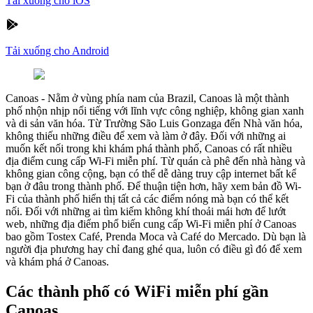
Tải xuống cho iOS
Tải xuống cho Android
Canoas
-
Nằm ở vùng phía nam của Brazil, Canoas là một thành
phố nhộn nhịp nổi tiếng với lĩnh vực công nghiệp, không gian xanh
và di sản văn hóa. Từ Trường São Luis Gonzaga đến Nhà văn hóa,
không thiếu những điều để xem và làm ở đây. Đối với những ai
muốn kết nối trong khi khám phá thành phố, Canoas có rất nhiều
địa điểm cung cấp Wi-Fi miễn phí. Từ quán cà phê đến nhà hàng và
không gian công cộng, bạn có thể dễ dàng truy cập internet bất kể
bạn ở đâu trong thành phố. Để thuận tiện hơn, hãy xem bản đồ Wi-
Fi của thành phố hiển thị tất cả các điểm nóng mà bạn có thể kết
nối. Đối với những ai tìm kiếm không khí thoải mái hơn để lướt
web, những địa điểm phổ biến cung cấp Wi-Fi miễn phí ở Canoas
bao gồm Tostex Café, Prenda Moca và Café do Mercado. Dù bạn là
người địa phương hay chỉ đang ghé qua, luôn có điều gì đó để xem
và khám phá ở Canoas.
Các thành phố có WiFi miễn phí gần
Canoas