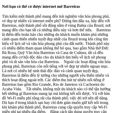
Nơi bạn có thể có được internet mở Barreiras
Tìm kiếm một thành phố mang đến trải nghiệm văn hóa phong phú,
vẻ đẹp tự nhiên và internet miễn phí? Đừng tìm đâu xa, hãy đến với
Barreiras, một thành phố sôi động nằm ở vùng Bahia của Brazil, nơi
mang đến cho bạn tất cả những điều này và hơn thế nữa. Barreiras
là điểm đến hoàn hảo cho những du khách muốn khám phá những
cảnh quan thiên nhiên tuyệt đẹp nhất của Brazil trong khi cũng tìm
hiểu về lịch sử và văn hóa phong phú của đất nước. Thành phố này
có nhiều điểm tham quan không thể bỏ qua, bao gồm Nhà thờ Đức
Bà Rosa, Quỹ Văn hóa Barreiras và Casa de Cultura, tất cả đều
mang đến cơ hội độc đáo cho du khách tìm hiểu về lịch sử phong
phú và di sản văn hóa của Barreiras. Ngoài các hoạt động văn hóa
phong phú, Barreiras còn nổi tiếng với vẻ đẹp tự nhiên ngoạn mục.
Là nơi có nhiều hệ sinh thái độc đáo và cảnh quan tuyệt đẹp,
Barreiras là điểm đến lý tưởng cho những người yêu thiên nhiên và
thích hoạt động ngoài trời. Các điểm thu hút tự nhiên nổi tiếng ở
Barreiras bao gồm Rio Grande, Rio de Janeiros và Cachoeira do
Acaba Vida. Tất nhiên, không một du khách nào có thể tận hưởng
hết những gì Barreiras mang lại mà không kết nối được. Và với bản
đồ Wi-Fi miễn phí rộng rãi của thành phố, việc đó trở nên dễ dàng.
Dù bạn ở trong khách sạn hay chỉ đơn giản muốn giữ kết nối trong
khi khám phá thành phố, Barreiras cung cấp quyền truy cập Wi-Fi
miễn phí tại nhiều địa điểm. Bằng cách tận dụng quyền truy cập