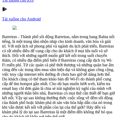
Tải xuống cho iOS
Tải xuống cho Android
Barreiras
-
Thành phố sôi động Barreiras, nằm trong bang Bahia nổi
tiếng, là một trung tâm nhộn nhịp cho kinh doanh, văn hóa và giải
trí. Với một lịch sử phong phú và ngành du lịch phát triển, Barreiras
có rất nhiều điều để cung cấp cho du khách ở mọi lứa tuổi và sở
thích. Đối với những người muốn giữ kết nối trong suốt chuyến
thăm, có nhiều địa điểm phổ biến ở Barreiras cung cấp dịch vụ Wi-
Fi miễn phí. Từ các quán cà phê thời thượng và những quán bar ấm
cúng đến các trung tâm mua sắm hiện đại và không gian công cộng,
việc truy cập internet trên đường đi chưa bao giờ dễ dàng hơn thế.
Du khách cũng có thể tham khảo bản đồ Wi-Fi do thành phố cung
cấp để tìm hotspot gần nhất. Cho dù bạn muốn lướt web, kiểm tra
email hay chỉ đơn giản là chia sẻ trải nghiệm kỳ nghỉ của mình với
những người thân bên nhà, Barreiras có mọi thứ cần thiết để bạn giữ
kết nối. Vậy tại sao không thưởng thức cuộc sống về đêm sôi động
của thành phố hoặc khám phá di sản văn hóa hấp dẫn của nó trong
khi vẫn được kết nối với phần còn lại của thế giới? Hãy đến và
khám phá lý do tại sao Barreiras là một điểm đến không thể bỏ qua
cho du khách từ khắp nơi trên thế giới.