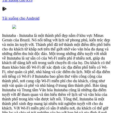
Tải xuống cho iOS
Tải xuống cho Android
Ituiutaba
-
Ituiutaba là một thành phố đẹp nằm ở khu vực Minas
Gerais của Brazil. Nó nổi tiếng với lịch sử phong phú, kiến trúc đẹp
và món ăn tuyệt vời. Thành phố đã trở thành một điểm đến phổ biến
cho du khách từ khắp nơi trên thế giới nhờ vào văn hóa đa dạng và
những điểm thu hút độc đáo. Một trong những điều tuyệt vời nhất
về Ituiutaba là sự sẵn có của Wi-Fi miễn phí ở nhiều nơi, giúp du
khách dễ dàng kết nối trong suốt chuyến đi của họ. Du khách có thể
tham khảo bản đồ Wi-Fi để xác định các địa điểm phổ biến có Wi-
Fi, như quán cà phê, nhà hàng và các điểm du lịch. Một số địa điểm
nổi tiếng có Wi-Fi ở Ituiutaba bao gồm thư viện công cộng của
thành phố, nơi cung cấp Wi-Fi miễn phí cho du khách, cũng như
một vài quán cà phê và nhà hàng ở trung tâm thành phố. Bảo tàng
Ituiutaba và Trung tâm Văn hóa Ituiutaba cũng là những địa điểm
tuyệt vời để tham quan và tìm hiểu thêm về lịch sử và văn hóa của
thành phố trong khi vẫn được kết nối. Tổng thể, Ituiutaba là một
thành phố xinh đẹp mang lại nhiều trải nghiệm tuyệt vời cho du
khách. Với Wi-Fi miễn phí có sẵn ở nhiều nơi, du khách có thể giữ
liên lạc và chia sẻ trải nghiệm của họ với bạn bè và gia đình ở quê