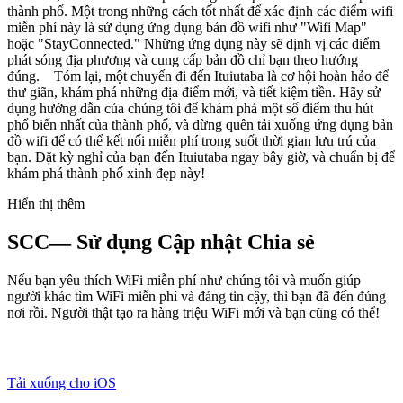
thành phố. Một trong những cách tốt nhất để xác định các điểm wifi
miễn phí này là sử dụng ứng dụng bản đồ wifi như "Wifi Map"
hoặc "StayConnected." Những ứng dụng này sẽ định vị các điểm
phát sóng địa phương và cung cấp bản đồ chỉ bạn theo hướng
đúng. Tóm lại, một chuyến đi đến Ituiutaba là cơ hội hoàn hảo để
thư giãn, khám phá những địa điểm mới, và tiết kiệm tiền. Hãy sử
dụng hướng dẫn của chúng tôi để khám phá một số điểm thu hút
phổ biến nhất của thành phố, và đừng quên tải xuống ứng dụng bản
đồ wifi để có thể kết nối miễn phí trong suốt thời gian lưu trú của
bạn. Đặt kỳ nghỉ của bạn đến Ituiutaba ngay bây giờ, và chuẩn bị để
khám phá thành phố xinh đẹp này!
Hiển thị thêm
SCC— Sử dụng Cập nhật Chia sẻ
Nếu bạn yêu thích WiFi miễn phí như chúng tôi và muốn giúp
người khác tìm WiFi miễn phí và đáng tin cậy, thì bạn đã đến đúng
nơi rồi. Người thật tạo ra hàng triệu WiFi mới và bạn cũng có thể!
Tải xuống cho iOS