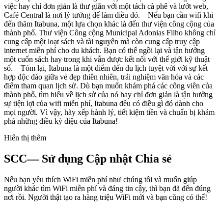
việc hay chỉ đơn giản là thư giãn với một tách cà phê và lướt web,
Café Central là nơi lý tưởng để làm điều đó. Nếu bạn cần wifi khi
đến thăm Itabuna, một lựa chọn khác là đến thư viện công cộng của
thành phố. Thư viện Công cộng Municipal Adonias Filho không chỉ
cung cấp một loạt sách và tài nguyên mà còn cung cấp truy cập
internet miễn phí cho du khách. Bạn có thể ngồi lại và tận hưởng
một cuốn sách hay trong khi vẫn được kết nối với thế giới kỹ thuật
số. Tóm lại, Itabuna là một điểm đến du lịch tuyệt vời với sự kết
hợp độc đáo giữa vẻ đẹp thiên nhiên, trải nghiệm văn hóa và các
điểm tham quan lịch sử. Dù bạn muốn khám phá các công viên của
thành phố, tìm hiểu về lịch sử của nó hay chỉ đơn giản là tận hưởng
sự tiện lợi của wifi miễn phí, Itabuna đều có điều gì đó dành cho
mọi người. Vì vậy, hãy xếp hành lý, tiết kiệm tiền và chuẩn bị khám
phá những điều kỳ diệu của Itabuna!
Hiển thị thêm
SCC— Sử dụng Cập nhật Chia sẻ
Nếu bạn yêu thích WiFi miễn phí như chúng tôi và muốn giúp
người khác tìm WiFi miễn phí và đáng tin cậy, thì bạn đã đến đúng
nơi rồi. Người thật tạo ra hàng triệu WiFi mới và bạn cũng có thể!