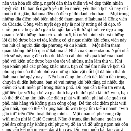
nền văn hóa sôi động, người dân thân thiện và vẻ đẹp thiên nhiên
tuyệt vời. Dù bạn là người yêu thiên nhiên, yêu thích lịch sử hay chỉ
muốn thư giãn, Itabuna đều có điều gì đó dành cho bạn. Một trong
những địa điểm phổ biến nhất để tham quan ở Itabuna là Công viên
da Cidade. Công viên tuyệt đẹp này là nơi lý tưởng để đi dạo, tổ
chức picnic hoặc đơn giản là ngồi lại và thưởng thức vẻ đẹp xung
quanh. Với những thảm cỏ xanh tươi, hồ nước bình yên và những
lối đi bộ được bảo trì tốt, không có gì ngạc nhiên khi công viên này
thu hút cả người dân địa phương và du khách. Một điểm tham
quan không thể bỏ qua ở Itabuna là Nhà của Comendador. Ngôi nhà
lịch sử này mang đến cho du khách cái nhìn về quá khứ của thành
phố với kiến trúc được bảo tồn tốt và những triển lãm thú vị. Khi
bạn khám phá các phòng khác nhau, bạn có thể tìm hiểu về lịch sử
phong phú của thành phố và những nhân vật nổi bật đã hình thành
Itabuna như ngày nay. Nếu bạn đang tìm cách tiết kiệm tiền trong
chuyến đi đến Itabuna, bạn sẽ vui mừng khi biết rằng có nhiều địa
điểm có wifi miễn phí trong thành phố. Dù bạn cần kiểm tra email,
giữ liên lạc với bạn bè và gia đình hay chỉ đơn giản là lướt web, bạn
có thể dễ dàng tìm thấy các điểm phát wifi miễn phí tại các quán cà
phê, nhà hàng và không gian công cộng. Để tìm các điểm phát wifi
gần nhất, bạn có thể sử dụng bản đồ wifi hoặc tìm kiếm nhanh "wifi
gần tôi" trên điện thoại thông minh. Một quán cà phê cung cấp
wifi miễn phí là Café Central. Nằm ở trung tâm Itabuna, quán cà
phê ấm cúng này không chỉ phục vụ đồ ăn và đồ uống ngon mà còn
cung cấp kết nối internet đáng tin cậy. Dù bạn muốn bắt kịp công