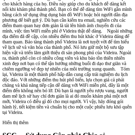
cho khách hàng của họ. Điều này giúp cho du khách dễ dàng kết
nối khi khám phá thành phố. Bạn có thể dễ dàng tìm WiFi gần mình
bằng cách sử dụng ứng dụng bản đồ WiFi hoặc hỏi người dân địa
phương để biết gợi ý. Dù bạn cần kiểm tra email, nghiên cứu các
điểm tham quan hay đơn giản là tải lên hình ảnh chuyến đi của
mình, việc tìm WiFi miễn phí ở Videira thật dễ dàng. Ngoài những
địa điểm đã đề cập, còn nhiều điểm thu hút khác ở Videira đáng để
tham quan. Bảo tàng thành phố Videira là nơi tuyệt vời để tìm hiểu
về lịch sử và văn hóa của thành phố. Nó lưu giữ một bộ sưu tập
hiện vật và triển lãm giới thiệu di sản phong phú của Videira. Ngoài
ra, thành phố còn có nhiều công viên và khu bảo tồn thiên nhiên
xinh đẹp nơi bạn có thể tận hưởng những buổi đi dạo thư giãn và
chiêm ngưỡng vẻ đẹp tự nhiên của môi trường xung quanh. Tóm
lại, Videira là một thành phố hấp dẫn cung cấp trải nghiệm du lịch
độc đáo. Với những điểm thu hút phổ biến, lựa chọn giá cả phải
chăng và khả năng tiếp cận dễ dàng với WiFi miễn phí, đây là một
điểm đến không nên bỏ lỡ. Dù bạn là người yêu rượu vang, người
đam mê lịch sử hay chỉ đơn giản là ai đó muốn khám phá một nơi
mới, Videira có điều gì đó cho mọi người. Vì vậy, hãy đóng gói
hành lý, tiết kiệm tiền và chuẩn bị cho một cuộc phiêu lưu khó quên
tại Videira.
Hiển thị thêm