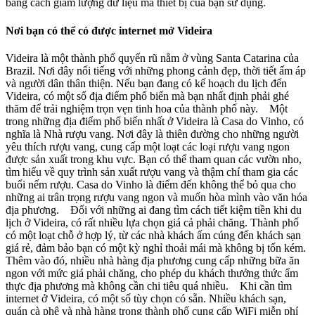
bằng cách giảm lượng dữ liệu mà thiết bị của bạn sử dụng.
Nơi bạn có thể có được internet mở Videira
Videira là một thành phố quyến rũ nằm ở vùng Santa Catarina của
Brazil. Nơi đây nổi tiếng với những phong cảnh đẹp, thời tiết ấm áp
và người dân thân thiện. Nếu bạn đang có kế hoạch du lịch đến
Videira, có một số địa điểm phổ biến mà bạn nhất định phải ghé
thăm để trải nghiệm trọn vẹn tinh hoa của thành phố này. Một
trong những địa điểm phổ biến nhất ở Videira là Casa do Vinho, có
nghĩa là Nhà rượu vang. Nơi đây là thiên đường cho những người
yêu thích rượu vang, cung cấp một loạt các loại rượu vang ngon
được sản xuất trong khu vực. Bạn có thể tham quan các vườn nho,
tìm hiểu về quy trình sản xuất rượu vang và thậm chí tham gia các
buổi nếm rượu. Casa do Vinho là điểm đến không thể bỏ qua cho
những ai trân trọng rượu vang ngon và muốn hòa mình vào văn hóa
địa phương. Đối với những ai đang tìm cách tiết kiệm tiền khi du
lịch ở Videira, có rất nhiều lựa chọn giá cả phải chăng. Thành phố
có một loạt chỗ ở hợp lý, từ các nhà khách ấm cúng đến khách sạn
giá rẻ, đảm bảo bạn có một kỳ nghỉ thoải mái mà không bị tốn kém.
Thêm vào đó, nhiều nhà hàng địa phương cung cấp những bữa ăn
ngon với mức giá phải chăng, cho phép du khách thưởng thức ẩm
thực địa phương mà không cần chi tiêu quá nhiều. Khi cần tìm
internet ở Videira, có một số tùy chọn có sẵn. Nhiều khách sạn,
quán cà phê và nhà hàng trong thành phố cung cấp WiFi miễn phí