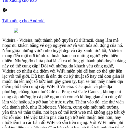
Tải xuống cho iOS
Tải xuống cho Android
Videira
-
Videira, một thành phố quyến rũ ở Brazil, đang làm mê
hoặc du khách bằng vẻ đẹp nguyên sơ và văn hóa sôi động của nó.
Nằm giữa những vườn nho tuyệt đẹp và cây xanh tươi tốt, Videira
mang đến một nơi tránh xa hoàn hảo cho những người yêu thiên
nhiên. Nhưng đó chưa phải là tất cả những gì thành phố duyên dáng
này có thể cung cấp! Đối với những du khách yêu công nghệ,
Videira có nhiều địa điểm với WiFi miễn phí để bạn có thể giữ liên
lạc với thế giới. Dù bạn là dân du cư kỹ thuật số hay chỉ đơn giản là
muốn tải lên một số bức ảnh gây ghen tỵ, bạn sẽ tìm thấy nhiều địa
điểm phổ biến cung cấp WiFi ở Videira. Các quán cà phê địa
phương, chẳng hạn như Café da Praça và Café Canela, không chỉ
cung cấp những ly cà phê ngon mà còn có không gian ấm cúng để
làm việc hoặc gặp gỡ bạn bè trực tuyến. Thêm vào đó, các thư viện
của thành phố, như Biblioteca Videira, cung cấp một môi trường
yên tĩnh và thân thiện, nơi bạn có thể lướt web mà không gặp bất kỳ
rắc rối nào. Để việc khám phá của bạn trở nên thuận tiện hơn, hãy
nhớ kiểm tra các bản đồ WiFi có sẵn trên mạng. Với WiFi miễn phí
dễ dàng tiếp cận, Videira đảm bảo rằng bạn có thể trải nghiệm tất cả