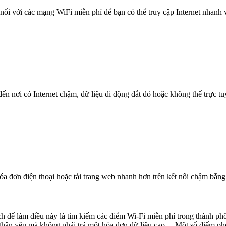
nối với các mạng WiFi miễn phí để bạn có thể truy cập Internet nhanh
n nơi có Internet chậm, dữ liệu di động đắt đỏ hoặc không thể trực t
óa đơn điện thoại hoặc tải trang web nhanh hơn trên kết nối chậm bằng
ch để làm điều này là tìm kiếm các điểm Wi-Fi miễn phí trong thành phố
i thân yêu mà không phải trả một hóa đơn dữ liệu cao. Một số điểm p