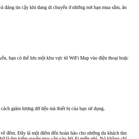
 và đáng tin cậy khi đang di chuyển ở những nơi bạn mua sắm, ăn
uyến, bạn có thể lưu một khu vực từ WiFi Map vào điện thoại hoặc
 cách giảm lượng dữ liệu mà thiết bị của bạn sử dụng.
ng về đêm. Đây là một điểm đến hoàn hảo cho những du khách tìm
nhớ là tìm kiếm quyền truy cập vào Wi-Fi miễn phí. Nó không chỉ