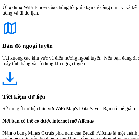
Ứng dụng WiFi Finder của chúng tôi giúp bạn dễ dàng định vị và kết 
uống và đi du lịch.
Bản đồ ngoại tuyến
Tải xuống các khu vực và điều hướng ngoại tuyến. Nếu bạn đang đi đế
máy tính bảng và sử dụng khi ngoại tuyến.
Tiết kiệm dữ liệu
Sử dụng ít dữ liệu hơn với WiFi Map's Data Saver. Bạn có thể giảm h
Nơi bạn có thể có được internet mở Alfenas
Nằm ở bang Minas Gerais phía nam của Brazil, Alfenas là một thành 
kiếm một nơi trốn thoát bình yên khỏi sự ồn ào và nhộn nhịp của cuộ