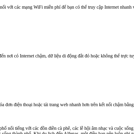
nối với các mạng WiFi miễn phí để bạn có thể truy cập Internet nhanh
n nơi có Internet chậm, dữ liệu di động đắt đỏ hoặc không thể trực t
óa đơn điện thoại hoặc tải trang web nhanh hơn trên kết nối chậm bằng
phố nổi tiếng với các đồn điền cà phê, các lễ hội âm nhạc và cuộc số
c sống thành phố. Khi du lịch đến Alfenas, một điều bạn nên luôn ghi 