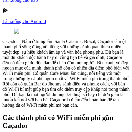
Tải xuống cho iOS
Tải xuống cho Android
Caçador
-
Nằm ở trung tâm Santa Catarina, Brazil, Caçador là một
thành phố sống động nổi tiếng với những cảnh quan thiên nhiên
tuyệt đẹp, sự hiếu khách ấm áp và văn hóa phong phú. Dù bạn là
một du khách độc hành hay đi cùng bạn bè và gia đình, Caçador
đều có điều gì đó độc đáo để chào đón mọi người. Bên cạnh vẻ đẹp
ngoạn mục của mình, thành phố còn có nhiều địa điểm phổ biến với
Wi-Fi miễn phí. Có quán Cafe Miau ấm cúng, nổi tiếng với một
trong những ly cà phê ngon nhất và Wi-Fi miễn phí trong thành phố.
Rồi còn có quán Bar do Jhonny sành điệu và phong cách, với bản
đồ Wi-Fi bí mật giúp bạn tìm các điểm truy cập khắp nơi trong thành
phố. Dù bạn là một người du mục kỹ thuật số hay chỉ đơn giản là
muốn kết nối với bạn bè, Caçador là điểm đến hoàn hảo để tận
hưởng tất cả Wi-Fi miễn phí mà bạn cần.
Các thành phố có WiFi miễn phí gần
Caçador