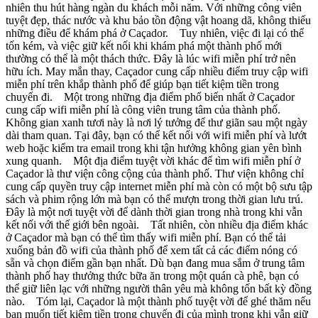
nhiên thu hút hàng ngàn du khách mỗi năm. Với những công viên
tuyệt đẹp, thác nước và khu bảo tồn động vật hoang dã, không thiếu
những điều để khám phá ở Caçador. Tuy nhiên, việc đi lại có thể
tốn kém, và việc giữ kết nối khi khám phá một thành phố mới
thường có thể là một thách thức. Đây là lúc wifi miễn phí trở nên
hữu ích. May mắn thay, Caçador cung cấp nhiều điểm truy cập wifi
miễn phí trên khắp thành phố để giúp bạn tiết kiệm tiền trong
chuyến đi. Một trong những địa điểm phổ biến nhất ở Caçador
cung cấp wifi miễn phí là công viên trung tâm của thành phố.
Không gian xanh tươi này là nơi lý tưởng để thư giãn sau một ngày
dài tham quan. Tại đây, bạn có thể kết nối với wifi miễn phí và lướt
web hoặc kiểm tra email trong khi tận hưởng không gian yên bình
xung quanh. Một địa điểm tuyệt vời khác để tìm wifi miễn phí ở
Caçador là thư viện công cộng của thành phố. Thư viện không chỉ
cung cấp quyền truy cập internet miễn phí mà còn có một bộ sưu tập
sách và phim rộng lớn mà bạn có thể mượn trong thời gian lưu trú.
Đây là một nơi tuyệt vời để dành thời gian trong nhà trong khi vẫn
kết nối với thế giới bên ngoài. Tất nhiên, còn nhiều địa điểm khác
ở Caçador mà bạn có thể tìm thấy wifi miễn phí. Bạn có thể tải
xuống bản đồ wifi của thành phố để xem tất cả các điểm nóng có
sẵn và chọn điểm gần bạn nhất. Dù bạn đang mua sắm ở trung tâm
thành phố hay thưởng thức bữa ăn trong một quán cà phê, bạn có
thể giữ liên lạc với những người thân yêu mà không tốn bất kỳ đồng
nào. Tóm lại, Caçador là một thành phố tuyệt vời để ghé thăm nếu
bạn muốn tiết kiệm tiền trong chuyến đi của mình trong khi vẫn giữ