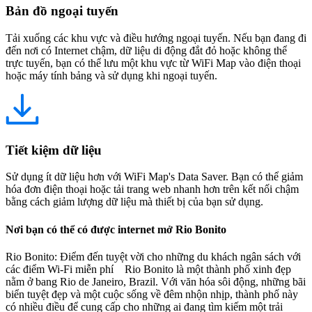
Bản đồ ngoại tuyến
Tải xuống các khu vực và điều hướng ngoại tuyến. Nếu bạn đang đi
đến nơi có Internet chậm, dữ liệu di động đắt đỏ hoặc không thể
trực tuyến, bạn có thể lưu một khu vực từ WiFi Map vào điện thoại
hoặc máy tính bảng và sử dụng khi ngoại tuyến.
Tiết kiệm dữ liệu
Sử dụng ít dữ liệu hơn với WiFi Map's Data Saver. Bạn có thể giảm
hóa đơn điện thoại hoặc tải trang web nhanh hơn trên kết nối chậm
bằng cách giảm lượng dữ liệu mà thiết bị của bạn sử dụng.
Nơi bạn có thể có được internet mở Rio Bonito
Rio Bonito: Điểm đến tuyệt vời cho những du khách ngân sách với
các điểm Wi-Fi miễn phí Rio Bonito là một thành phố xinh đẹp
nằm ở bang Rio de Janeiro, Brazil. Với văn hóa sôi động, những bãi
biển tuyệt đẹp và một cuộc sống về đêm nhộn nhịp, thành phố này
có nhiều điều để cung cấp cho những ai đang tìm kiếm một trải