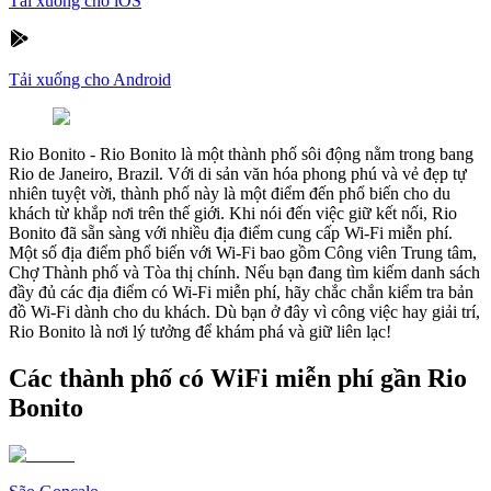
Tải xuống cho iOS
Tải xuống cho Android
Rio Bonito
-
Rio Bonito là một thành phố sôi động nằm trong bang
Rio de Janeiro, Brazil. Với di sản văn hóa phong phú và vẻ đẹp tự
nhiên tuyệt vời, thành phố này là một điểm đến phổ biến cho du
khách từ khắp nơi trên thế giới. Khi nói đến việc giữ kết nối, Rio
Bonito đã sẵn sàng với nhiều địa điểm cung cấp Wi-Fi miễn phí.
Một số địa điểm phổ biến với Wi-Fi bao gồm Công viên Trung tâm,
Chợ Thành phố và Tòa thị chính. Nếu bạn đang tìm kiếm danh sách
đầy đủ các địa điểm có Wi-Fi miễn phí, hãy chắc chắn kiểm tra bản
đồ Wi-Fi dành cho du khách. Dù bạn ở đây vì công việc hay giải trí,
Rio Bonito là nơi lý tưởng để khám phá và giữ liên lạc!
Các thành phố có WiFi miễn phí gần Rio
Bonito