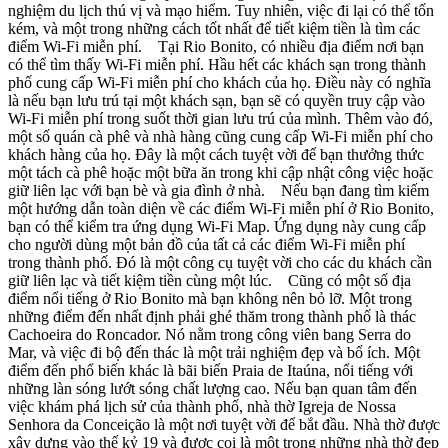
nghiệm du lịch thú vị và mạo hiểm. Tuy nhiên, việc đi lại có thể tốn
kém, và một trong những cách tốt nhất để tiết kiệm tiền là tìm các
điểm Wi-Fi miễn phí. Tại Rio Bonito, có nhiều địa điểm nơi bạn
có thể tìm thấy Wi-Fi miễn phí. Hầu hết các khách sạn trong thành
phố cung cấp Wi-Fi miễn phí cho khách của họ. Điều này có nghĩa
là nếu bạn lưu trú tại một khách sạn, bạn sẽ có quyền truy cập vào
Wi-Fi miễn phí trong suốt thời gian lưu trú của mình. Thêm vào đó,
một số quán cà phê và nhà hàng cũng cung cấp Wi-Fi miễn phí cho
khách hàng của họ. Đây là một cách tuyệt vời để bạn thưởng thức
một tách cà phê hoặc một bữa ăn trong khi cập nhật công việc hoặc
giữ liên lạc với bạn bè và gia đình ở nhà. Nếu bạn đang tìm kiếm
một hướng dẫn toàn diện về các điểm Wi-Fi miễn phí ở Rio Bonito,
bạn có thể kiểm tra ứng dụng Wi-Fi Map. Ứng dụng này cung cấp
cho người dùng một bản đồ của tất cả các điểm Wi-Fi miễn phí
trong thành phố. Đó là một công cụ tuyệt vời cho các du khách cần
giữ liên lạc và tiết kiệm tiền cùng một lúc. Cũng có một số địa
điểm nổi tiếng ở Rio Bonito mà bạn không nên bỏ lỡ. Một trong
những điểm đến nhất định phải ghé thăm trong thành phố là thác
Cachoeira do Roncador. Nó nằm trong công viên bang Serra do
Mar, và việc đi bộ đến thác là một trải nghiệm đẹp và bổ ích. Một
điểm đến phổ biến khác là bãi biển Praia de Itaúna, nổi tiếng với
những làn sóng lướt sóng chất lượng cao. Nếu bạn quan tâm đến
việc khám phá lịch sử của thành phố, nhà thờ Igreja de Nossa
Senhora da Conceição là một nơi tuyệt vời để bắt đầu. Nhà thờ được
xây dựng vào thế kỷ 19 và được coi là một trong những nhà thờ đẹp