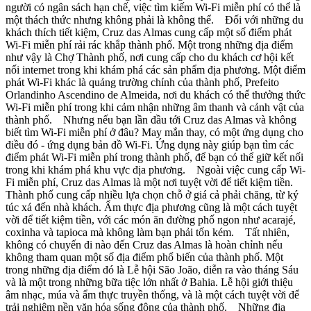
người có ngân sách hạn chế, việc tìm kiếm Wi-Fi miễn phí có thể là
một thách thức nhưng không phải là không thể. Đối với những du
khách thích tiết kiệm, Cruz das Almas cung cấp một số điểm phát
Wi-Fi miễn phí rải rác khắp thành phố. Một trong những địa điểm
như vậy là Chợ Thành phố, nơi cung cấp cho du khách cơ hội kết
nối internet trong khi khám phá các sản phẩm địa phương. Một điểm
phát Wi-Fi khác là quảng trường chính của thành phố, Prefeito
Orlandinho Ascendino de Almeida, nơi du khách có thể thưởng thức
Wi-Fi miễn phí trong khi cảm nhận những âm thanh và cảnh vật của
thành phố. Nhưng nếu bạn lần đầu tới Cruz das Almas và không
biết tìm Wi-Fi miễn phí ở đâu? May mắn thay, có một ứng dụng cho
điều đó - ứng dụng bản đồ Wi-Fi. Ứng dụng này giúp bạn tìm các
điểm phát Wi-Fi miễn phí trong thành phố, để bạn có thể giữ kết nối
trong khi khám phá khu vực địa phương. Ngoài việc cung cấp Wi-
Fi miễn phí, Cruz das Almas là một nơi tuyệt vời để tiết kiệm tiền.
Thành phố cung cấp nhiều lựa chọn chỗ ở giá cả phải chăng, từ ký
túc xá đến nhà khách. Ẩm thực địa phương cũng là một cách tuyệt
vời để tiết kiệm tiền, với các món ăn đường phố ngon như acarajé,
coxinha và tapioca mà không làm bạn phải tốn kém. Tất nhiên,
không có chuyến đi nào đến Cruz das Almas là hoàn chỉnh nếu
không tham quan một số địa điểm phổ biến của thành phố. Một
trong những địa điểm đó là Lễ hội São João, diễn ra vào tháng Sáu
và là một trong những bữa tiệc lớn nhất ở Bahia. Lễ hội giới thiệu
âm nhạc, múa và ẩm thực truyền thống, và là một cách tuyệt vời để
trải nghiệm nền văn hóa sống động của thành phố. Những địa