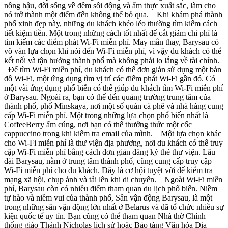
nồng hậu, đời sống về đêm sôi động và ẩm thực xuất sắc, làm cho
nó trở thành một điểm đến không thể bỏ qua. Khi khám phá thành
phố xinh đẹp này, những du khách khéo léo thường tìm kiếm cách
tiết kiệm tiền. Một trong những cách tốt nhất để cắt giảm chi phí là
tìm kiếm các điểm phát Wi-Fi miễn phí. May mắn thay, Barysau có
vô vàn lựa chọn khi nói đến Wi-Fi miễn phí, vì vậy du khách có thể
kết nối và tận hưởng thành phố mà không phải lo lắng về tài chính.
Để tìm Wi-Fi miễn phí, du khách có thể đơn giản sử dụng một bản
đồ Wi-Fi, một ứng dụng tìm vị trí các điểm phát Wi-Fi gần đó. Có
một vài ứng dụng phổ biến có thể giúp du khách tìm Wi-Fi miễn phí
ở Barysau. Ngoài ra, bạn có thể đến quảng trường trung tâm của
thành phố, phố Minskaya, nơi một số quán cà phê và nhà hàng cung
cấp Wi-Fi miễn phí. Một trong những lựa chọn phổ biến nhất là
CoffeeBerry ấm cúng, nơi bạn có thể thưởng thức một cốc
cappuccino trong khi kiểm tra email của mình. Một lựa chọn khác
cho Wi-Fi miễn phí là thư viện địa phương, nơi du khách có thể truy
cập Wi-Fi miễn phí bằng cách đơn giản đăng ký thẻ thư viện. Lâu
đài Barysau, nằm ở trung tâm thành phố, cũng cung cấp truy cập
Wi-Fi miễn phí cho du khách. Đây là cơ hội tuyệt vời để kiểm tra
mạng xã hội, chụp ảnh và tải lên khi di chuyển. Ngoài Wi-Fi miễn
phí, Barysau còn có nhiều điểm tham quan du lịch phổ biến. Niềm
tự hào và niềm vui của thành phố, Sân vận động Barysau, là một
trong những sân vận động lớn nhất ở Belarus và đã tổ chức nhiều sự
kiện quốc tế uy tín. Bạn cũng có thể tham quan Nhà thờ Chính
thống giáo Thánh Nicholas lịch sử hoặc Bảo tàng Văn hóa Địa