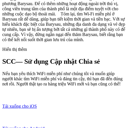
phương Barysau. Để có thêm những hoạt động ngoài trời thú vị,
công viên trung tâm của thành phố là một địa điểm tuyệt vời cho
những cuộc dạo bộ thoải mái. Tóm lại, tìm Wi-Fi miễn phí ở
Barysau rất dễ dàng, giúp bạn tiết kiệm thời gian và tiền bạc. Với sự
hiếu khách đặc biệt của Barysau, những địa danh đa dạng và vẻ đẹp
tự nhiên, bạn sẽ bị ấn tượng bởi tất cả những gì thành phố này có để
cung cấp. Vì vậy, đừng ngần ngại đến thăm Barysau, biết rằng bạn
có thể kết nối suốt thời gian lưu trú của mình.
Hiển thị thêm
SCC— Sử dụng Cập nhật Chia sẻ
Nếu bạn yêu thích WiFi miễn phí như chúng tôi và muốn giúp
người khác tìm WiFi miễn phí và đáng tin cậy, thì bạn đã đến đúng
nơi rồi. Người thật tạo ra hàng triệu WiFi mới và bạn cũng có thể!
Tải xuống cho iOS