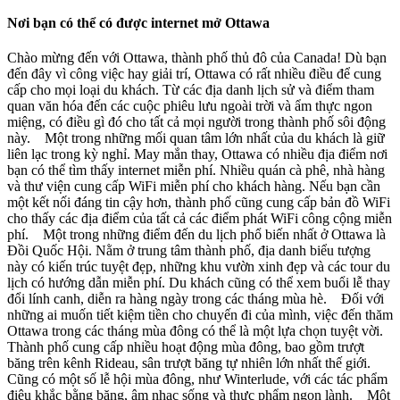
Nơi bạn có thể có được internet mở Ottawa
Chào mừng đến với Ottawa, thành phố thủ đô của Canada! Dù bạn
đến đây vì công việc hay giải trí, Ottawa có rất nhiều điều để cung
cấp cho mọi loại du khách. Từ các địa danh lịch sử và điểm tham
quan văn hóa đến các cuộc phiêu lưu ngoài trời và ẩm thực ngon
miệng, có điều gì đó cho tất cả mọi người trong thành phố sôi động
này. Một trong những mối quan tâm lớn nhất của du khách là giữ
liên lạc trong kỳ nghỉ. May mắn thay, Ottawa có nhiều địa điểm nơi
bạn có thể tìm thấy internet miễn phí. Nhiều quán cà phê, nhà hàng
và thư viện cung cấp WiFi miễn phí cho khách hàng. Nếu bạn cần
một kết nối đáng tin cậy hơn, thành phố cũng cung cấp bản đồ WiFi
cho thấy các địa điểm của tất cả các điểm phát WiFi công cộng miễn
phí. Một trong những điểm đến du lịch phổ biến nhất ở Ottawa là
Đồi Quốc Hội. Nằm ở trung tâm thành phố, địa danh biểu tượng
này có kiến trúc tuyệt đẹp, những khu vườn xinh đẹp và các tour du
lịch có hướng dẫn miễn phí. Du khách cũng có thể xem buổi lễ thay
đổi lính canh, diễn ra hàng ngày trong các tháng mùa hè. Đối với
những ai muốn tiết kiệm tiền cho chuyến đi của mình, việc đến thăm
Ottawa trong các tháng mùa đông có thể là một lựa chọn tuyệt vời.
Thành phố cung cấp nhiều hoạt động mùa đông, bao gồm trượt
băng trên kênh Rideau, sân trượt băng tự nhiên lớn nhất thế giới.
Cũng có một số lễ hội mùa đông, như Winterlude, với các tác phẩm
điêu khắc bằng băng, âm nhạc sống và thực phẩm ngon lành. Một