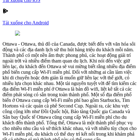
Tải xuống cho iOS
Tải xuống cho Android
Ottawa
-
Ottawa, thủ đô của Canada, được biết đến với văn hóa sôi
động và các địa danh lịch sử thu hút hàng triệu du khách mỗi năm.
Thành phố có một nền ẩm thực phong phú, các hoạt động giải trí
ngoài trời và nhiều điểm tham quan du lịch. Khi nói đến việc giữ
liên lạc, du khách đến Ottawa sẽ vui mừng biết rằng nhiều địa điểm
phổ biến cung cấp Wi-Fi miễn phí. Đối với những ai cần làm việc
khi di chuyển hoặc đơn giản là muốn giữ liên lạc với thế giới, có
nhiều lựa chọn khác nhau. Một tài nguyên tuyệt vời để tìm kiếm các
địa điểm Wi-Fi miễn phí ở Ottawa là bản đồ wifi, liệt kê tất cả các
điểm phát sóng có sẵn trong toàn thành phố. Một số địa điểm phổ
biến ở Ottawa cung cấp Wi-Fi miễn phí bao gồm Starbucks, Tim
Hortons và các quán cà phê Second Cup. Ngoài ra, các khu vực
công cộng lớn như Đồi Quốc hội, Bảo tàng Quốc gia Canada và
Sân bay Quốc tế Ottawa cũng cung cấp Wi-Fi miễn phí cho du
khách đến thành phố. Tổng thể, Ottawa là một thành phố phục vụ
cho nhiều nhu cầu và sở thích khác nhau, và với nhiều tùy chọn cho
Wi-Fi miễn phí, du khách có thể duy trì kết nối trong khi khám phá
tất cả những gì mà thành phố này có thể cung cấp.