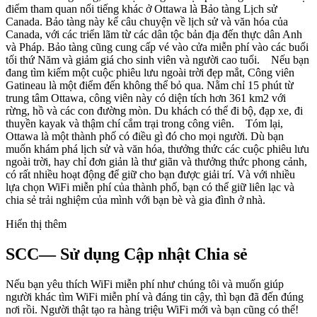
điểm tham quan nổi tiếng khác ở Ottawa là Bảo tàng Lịch sử
Canada. Bảo tàng này kể câu chuyện về lịch sử và văn hóa của
Canada, với các triển lãm từ các dân tộc bản địa đến thực dân Anh
và Pháp. Bảo tàng cũng cung cấp vé vào cửa miễn phí vào các buổi
tối thứ Năm và giảm giá cho sinh viên và người cao tuổi. Nếu bạn
đang tìm kiếm một cuộc phiêu lưu ngoài trời đẹp mắt, Công viên
Gatineau là một điểm đến không thể bỏ qua. Nằm chỉ 15 phút từ
trung tâm Ottawa, công viên này có diện tích hơn 361 km2 với
rừng, hồ và các con đường mòn. Du khách có thể đi bộ, đạp xe, đi
thuyền kayak và thậm chí cắm trại trong công viên. Tóm lại,
Ottawa là một thành phố có điều gì đó cho mọi người. Dù bạn
muốn khám phá lịch sử và văn hóa, thưởng thức các cuộc phiêu lưu
ngoài trời, hay chỉ đơn giản là thư giãn và thưởng thức phong cảnh,
có rất nhiều hoạt động để giữ cho bạn được giải trí. Và với nhiều
lựa chọn WiFi miễn phí của thành phố, bạn có thể giữ liên lạc và
chia sẻ trải nghiệm của mình với bạn bè và gia đình ở nhà.
Hiển thị thêm
SCC— Sử dụng Cập nhật Chia sẻ
Nếu bạn yêu thích WiFi miễn phí như chúng tôi và muốn giúp
người khác tìm WiFi miễn phí và đáng tin cậy, thì bạn đã đến đúng
nơi rồi. Người thật tạo ra hàng triệu WiFi mới và bạn cũng có thể!