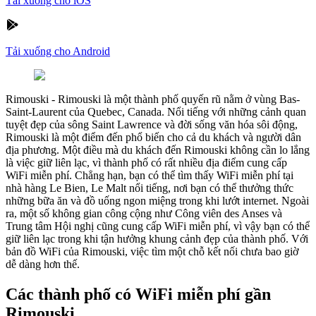
Tải xuống cho iOS
Tải xuống cho Android
Rimouski
-
Rimouski là một thành phố quyến rũ nằm ở vùng Bas-
Saint-Laurent của Quebec, Canada. Nổi tiếng với những cảnh quan
tuyệt đẹp của sông Saint Lawrence và đời sống văn hóa sôi động,
Rimouski là một điểm đến phổ biến cho cả du khách và người dân
địa phương. Một điều mà du khách đến Rimouski không cần lo lắng
là việc giữ liên lạc, vì thành phố có rất nhiều địa điểm cung cấp
WiFi miễn phí. Chẳng hạn, bạn có thể tìm thấy WiFi miễn phí tại
nhà hàng Le Bien, Le Malt nổi tiếng, nơi bạn có thể thưởng thức
những bữa ăn và đồ uống ngon miệng trong khi lướt internet. Ngoài
ra, một số không gian công cộng như Công viên des Anses và
Trung tâm Hội nghị cũng cung cấp WiFi miễn phí, vì vậy bạn có thể
giữ liên lạc trong khi tận hưởng khung cảnh đẹp của thành phố. Với
bản đồ WiFi của Rimouski, việc tìm một chỗ kết nối chưa bao giờ
dễ dàng hơn thế.
Các thành phố có WiFi miễn phí gần
Rimouski