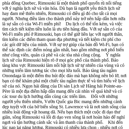
phía đông Quebec, Rimouski là một thành phố quyến rũ nổi tiếng
với ý nghĩa lịch sử và văn hóa. Dù bạn là người yêu thích lịch sử
hay đam mê thiên nhiên, Rimouski có điều gì đó cho tất cả mọi
người. Nhưng điều làm cho thành phố này trở nên hấp dẫn hơn nữa
là sự sẵn có của Wi-Fi miễn phí! Du lịch có thể tốn kém, và việc
tìm cách tiết kiệm tiền luôn là ưu tiên hàng đầu. Với sự sẵn có của
Wi-Fi miễn phí ở Rimouski, bạn có thể giữ liên lạc với người thân,
tìm kiếm các điểm tham quan địa phương và tiết kiệm chi phí cho
các gói dữ liệu của mình. Với sự trợ giúp của bản đồ Wi-Fi, bạn có
thể xác định các điểm nóng gần nhất, bao gồm những nơi phổ biến
như công viên, quán cà phê và các tòa nhà công cộng. Ý nghĩa
lịch sử của Rimouski hiện rõ ở mọi góc phố của thành phố. Bảo
tàng khu vực Rimouski làm nổi bật lịch sử tự nhiên của vùng và có
những triển lãm tương tác cho mọi lứa tuổi. Bảo tàng tàu ngầm
Onondaga là một điểm thu hút độc đáo mà bạn không nên bỏ lỡ, nơi
bạn có thể khám phá một chiếc tàu ngầm thực tế và tìm hiểu về lịch
sử của nó. Ngọn hải đăng của Di sản Lịch sử Hàng hải Pointe-au-
Père là một địa điểm hấp dẫn mang đến cái nhìn về quá khứ và có
các tour du lịch hướng dẫn cùng các triển lãm. Đối với những
người yêu thiên nhiên, Vườn Quốc gia Bic mang đến những cảnh
đẹp tuyệt vời của bờ biển sông St. Lawrence và là nơi sinh sống của
nhiều loài động vật hoang dã. Nếu bạn thích một cuộc đi dạo thư
giãn, sông Rimouski và lối đi dạo ven sông là nơi hoàn hảo để nghỉ
ngơi và tận hưởng cảnh sắc và âm thanh của thành phố. Khi đến
lúc nạp lại năng lượng, Rimouski có nhiều lựa chọn - nhiều nơi có