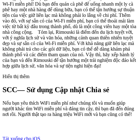
Wi-Fi miễn phí! Dù bạn đến quán cà phê để uống nhanh một ly cà
phê hay một nhà hàng để dùng bữa, bạn có thể tận hưởng sự thuận
tiện của việc giữ liên lạc mà không phải lo lắng về chi phí. Thêm
vào đó, với sự sẵn có của Wi-Fi miễn phí, bạn có thể thoải mái làm
việc từ bất kỳ đâu trong thành phố, dù là một công viên hay một tòa
nhà công cộng. Tóm lại, Rimouski là điểm đến du lịch tuyệt vời,
với ý nghĩa lịch sử và văn hóa, những cảnh quan thiên nhiên tuyệt
đẹp và sự sẵn có của Wi-Fi miễn phí. Với khả năng giữ liên lạc mà
không phải trả cho các gói dữ liệu, bạn có thể dễ dàng khám phá
thành phố và các điểm tham quan của nó. Vậy thì, hãy xếp hành lý
của bạn và đến Rimouski để tận hưởng một trải nghiệm độc đáo kết
hợp giữa lịch sử, văn hóa và sự tiện nghi hiện đại!
Hiển thị thêm
SCC— Sử dụng Cập nhật Chia sẻ
Nếu bạn yêu thích WiFi miễn phí như chúng tôi và muốn giúp
người khác tìm WiFi miễn phí và đáng tin cậy, thì bạn đã đến đúng
nơi rồi. Người thật tạo ra hàng triệu WiFi mới và bạn cũng có thể!
Tải xuống cho iOS