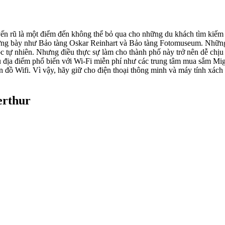
n rũ là một điểm đến không thể bỏ qua cho những du khách tìm kiếm sự
trưng bày như Bảo tàng Oskar Reinhart và Bảo tàng Fotomuseum. Những
c tự nhiên. Nhưng điều thực sự làm cho thành phố này trở nên dễ chịu
ều địa điểm phổ biến với Wi-Fi miễn phí như các trung tâm mua sắm Mi
ản đồ Wifi. Vì vậy, hãy giữ cho điện thoại thông minh và máy tính xách
erthur