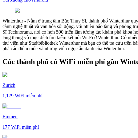
Winterthur
-
Nằm ở trung tâm Bắc Thụy Sĩ, thành phố Winterthur quyế
cảnh nghệ thuật và văn hóa sôi động, với nhiều bảo tàng và phòng 
Sĩ Technorama, nơi có hơn 500 triển lãm tương tác khám phá khoa họ
lang thang vô mục đích tìm kiếm kết nối Wi-Fi ở Winterthur. Có nhi
thư viện như Stadtbibliothek Winterthur mà bạn có thể tra cứu trên b
phá các điểm mốc và những viên ngọc ẩn danh của Winterthur.
Các thành phố có WiFi miễn phí gần Wint
Zurich
1,179
WiFi miễn phí
Emmen
177
WiFi miễn phí