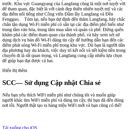
trước. Khu vực Guangyang của Langfang cũng là một nơi tuyệt vời
để tham quan, đặc biệt là với cảnh đẹp thiên nhiên tuyệt mỹ và các
địa điểm nổi tiếng như Công viên Đầm lầy Langfang và Đền
Fengguo. Tóm lại, nếu bạn dự định đến thăm Langfang, hãy chắc
chắn tận dụng Wi-Fi miễn phí có sẵn tại các địa điểm phổ biến như
trung tâm văn hóa, trung tâm mua sắm và quán cà phê. Đừng quên
khám phá các điểm tham quan của thành phố, và hãy xem xét sử
dụng dịch vụ bản đồ Wi-Fi đáng tin cậy để hướng dẫn bạn đến các
điểm phát sóng Wi-Fi miễn phí trong khu vực. Dù bạn là người dân
địa phương hay du khách, việc duy trì kết nối và tiết kiệm tiền trong
chuyến đi là rất quan trọng, và Langfang cung cấp nhiều lựa chọn
để giúp bạn đạt được cả hai.
Hiển thị thêm
SCC— Sử dụng Cập nhật Chia sẻ
Nếu bạn yêu thích WiFi miễn phí như chúng tôi và muốn giúp
người khác tìm WiFi miễn phí và đáng tin cậy, thì bạn đã đến đúng
nơi rồi. Người thật tạo ra hàng triệu WiFi mới và bạn cũng có thể!
Tải xuống cho iOS