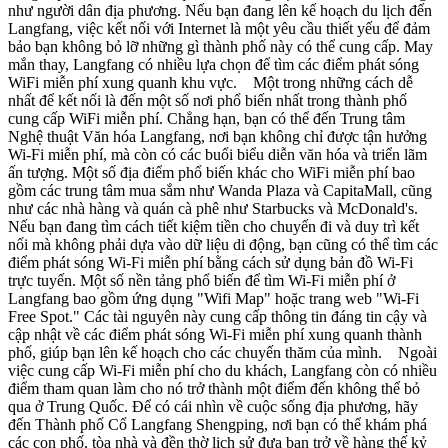
như người dân địa phương. Nếu bạn đang lên kế hoạch du lịch đến
Langfang, việc kết nối với Internet là một yêu cầu thiết yếu để đảm
bảo bạn không bỏ lỡ những gì thành phố này có thể cung cấp. May
mắn thay, Langfang có nhiều lựa chọn để tìm các điểm phát sóng
WiFi miễn phí xung quanh khu vực. Một trong những cách dễ
nhất để kết nối là đến một số nơi phổ biến nhất trong thành phố
cung cấp WiFi miễn phí. Chẳng hạn, bạn có thể đến Trung tâm
Nghệ thuật Văn hóa Langfang, nơi bạn không chỉ được tận hưởng
Wi-Fi miễn phí, mà còn có các buổi biểu diễn văn hóa và triển lãm
ấn tượng. Một số địa điểm phổ biến khác cho WiFi miễn phí bao
gồm các trung tâm mua sắm như Wanda Plaza và CapitaMall, cũng
như các nhà hàng và quán cà phê như Starbucks và McDonald's.
Nếu bạn đang tìm cách tiết kiệm tiền cho chuyến đi và duy trì kết
nối mà không phải dựa vào dữ liệu di động, bạn cũng có thể tìm các
điểm phát sóng Wi-Fi miễn phí bằng cách sử dụng bản đồ Wi-Fi
trực tuyến. Một số nền tảng phổ biến để tìm Wi-Fi miễn phí ở
Langfang bao gồm ứng dụng "Wifi Map" hoặc trang web "Wi-Fi
Free Spot." Các tài nguyên này cung cấp thông tin đáng tin cậy và
cập nhật về các điểm phát sóng Wi-Fi miễn phí xung quanh thành
phố, giúp bạn lên kế hoạch cho các chuyến thăm của mình. Ngoài
việc cung cấp Wi-Fi miễn phí cho du khách, Langfang còn có nhiều
điểm tham quan làm cho nó trở thành một điểm đến không thể bỏ
qua ở Trung Quốc. Để có cái nhìn về cuộc sống địa phương, hãy
đến Thành phố Cổ Langfang Shengping, nơi bạn có thể khám phá
các con phố, tòa nhà và đền thờ lịch sử đưa bạn trở về hàng thế kỷ