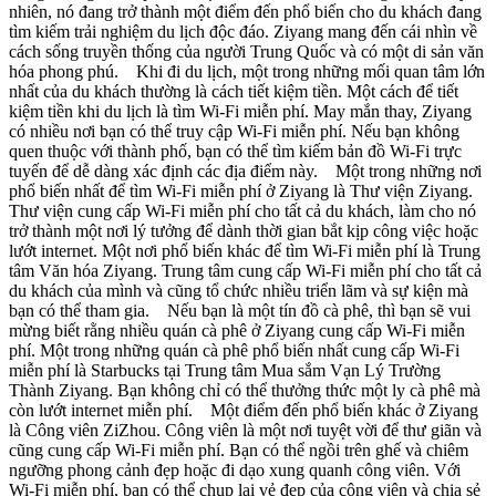
nhiên, nó đang trở thành một điểm đến phổ biến cho du khách đang
tìm kiếm trải nghiệm du lịch độc đáo. Ziyang mang đến cái nhìn về
cách sống truyền thống của người Trung Quốc và có một di sản văn
hóa phong phú. Khi đi du lịch, một trong những mối quan tâm lớn
nhất của du khách thường là cách tiết kiệm tiền. Một cách để tiết
kiệm tiền khi du lịch là tìm Wi-Fi miễn phí. May mắn thay, Ziyang
có nhiều nơi bạn có thể truy cập Wi-Fi miễn phí. Nếu bạn không
quen thuộc với thành phố, bạn có thể tìm kiếm bản đồ Wi-Fi trực
tuyến để dễ dàng xác định các địa điểm này. Một trong những nơi
phổ biến nhất để tìm Wi-Fi miễn phí ở Ziyang là Thư viện Ziyang.
Thư viện cung cấp Wi-Fi miễn phí cho tất cả du khách, làm cho nó
trở thành một nơi lý tưởng để dành thời gian bắt kịp công việc hoặc
lướt internet. Một nơi phổ biến khác để tìm Wi-Fi miễn phí là Trung
tâm Văn hóa Ziyang. Trung tâm cung cấp Wi-Fi miễn phí cho tất cả
du khách của mình và cũng tổ chức nhiều triển lãm và sự kiện mà
bạn có thể tham gia. Nếu bạn là một tín đồ cà phê, thì bạn sẽ vui
mừng biết rằng nhiều quán cà phê ở Ziyang cung cấp Wi-Fi miễn
phí. Một trong những quán cà phê phổ biến nhất cung cấp Wi-Fi
miễn phí là Starbucks tại Trung tâm Mua sắm Vạn Lý Trường
Thành Ziyang. Bạn không chỉ có thể thưởng thức một ly cà phê mà
còn lướt internet miễn phí. Một điểm đến phổ biến khác ở Ziyang
là Công viên ZiZhou. Công viên là một nơi tuyệt vời để thư giãn và
cũng cung cấp Wi-Fi miễn phí. Bạn có thể ngồi trên ghế và chiêm
ngưỡng phong cảnh đẹp hoặc đi dạo xung quanh công viên. Với
Wi-Fi miễn phí, bạn có thể chụp lại vẻ đẹp của công viên và chia sẻ