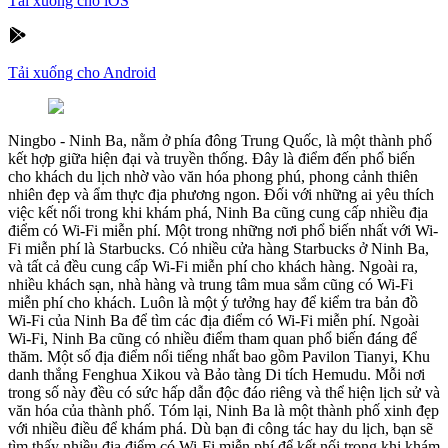
Tải xuống cho iOS
Tải xuống cho Android
Ningbo
-
Ninh Ba, nằm ở phía đông Trung Quốc, là một thành phố
kết hợp giữa hiện đại và truyền thống. Đây là điểm đến phổ biến
cho khách du lịch nhờ vào văn hóa phong phú, phong cảnh thiên
nhiên đẹp và ẩm thực địa phương ngon. Đối với những ai yêu thích
việc kết nối trong khi khám phá, Ninh Ba cũng cung cấp nhiều địa
điểm có Wi-Fi miễn phí. Một trong những nơi phổ biến nhất với Wi-
Fi miễn phí là Starbucks. Có nhiều cửa hàng Starbucks ở Ninh Ba,
và tất cả đều cung cấp Wi-Fi miễn phí cho khách hàng. Ngoài ra,
nhiều khách sạn, nhà hàng và trung tâm mua sắm cũng có Wi-Fi
miễn phí cho khách. Luôn là một ý tưởng hay để kiểm tra bản đồ
Wi-Fi của Ninh Ba để tìm các địa điểm có Wi-Fi miễn phí. Ngoài
Wi-Fi, Ninh Ba cũng có nhiều điểm tham quan phổ biến đáng để
thăm. Một số địa điểm nổi tiếng nhất bao gồm Pavilon Tianyi, Khu
danh thắng Fenghua Xikou và Bảo tàng Di tích Hemudu. Mỗi nơi
trong số này đều có sức hấp dẫn độc đáo riêng và thể hiện lịch sử và
văn hóa của thành phố. Tóm lại, Ninh Ba là một thành phố xinh đẹp
với nhiều điều để khám phá. Dù bạn đi công tác hay du lịch, bạn sẽ
tìm thấy nhiều địa điểm có Wi-Fi miễn phí để kết nối trong khi khám