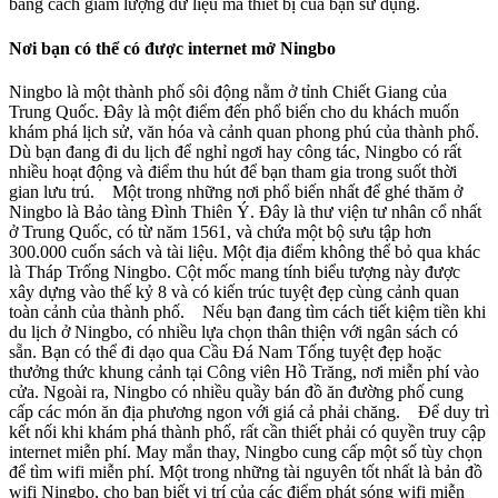
bằng cách giảm lượng dữ liệu mà thiết bị của bạn sử dụng.
Nơi bạn có thể có được internet mở Ningbo
Ningbo là một thành phố sôi động nằm ở tỉnh Chiết Giang của
Trung Quốc. Đây là một điểm đến phổ biến cho du khách muốn
khám phá lịch sử, văn hóa và cảnh quan phong phú của thành phố.
Dù bạn đang đi du lịch để nghỉ ngơi hay công tác, Ningbo có rất
nhiều hoạt động và điểm thu hút để bạn tham gia trong suốt thời
gian lưu trú. Một trong những nơi phổ biến nhất để ghé thăm ở
Ningbo là Bảo tàng Đình Thiên Ý. Đây là thư viện tư nhân cổ nhất
ở Trung Quốc, có từ năm 1561, và chứa một bộ sưu tập hơn
300.000 cuốn sách và tài liệu. Một địa điểm không thể bỏ qua khác
là Tháp Trống Ningbo. Cột mốc mang tính biểu tượng này được
xây dựng vào thế kỷ 8 và có kiến trúc tuyệt đẹp cùng cảnh quan
toàn cảnh của thành phố. Nếu bạn đang tìm cách tiết kiệm tiền khi
du lịch ở Ningbo, có nhiều lựa chọn thân thiện với ngân sách có
sẵn. Bạn có thể đi dạo qua Cầu Đá Nam Tống tuyệt đẹp hoặc
thưởng thức khung cảnh tại Công viên Hồ Trăng, nơi miễn phí vào
cửa. Ngoài ra, Ningbo có nhiều quầy bán đồ ăn đường phố cung
cấp các món ăn địa phương ngon với giá cả phải chăng. Để duy trì
kết nối khi khám phá thành phố, rất cần thiết phải có quyền truy cập
internet miễn phí. May mắn thay, Ningbo cung cấp một số tùy chọn
để tìm wifi miễn phí. Một trong những tài nguyên tốt nhất là bản đồ
wifi Ningbo, cho bạn biết vị trí của các điểm phát sóng wifi miễn