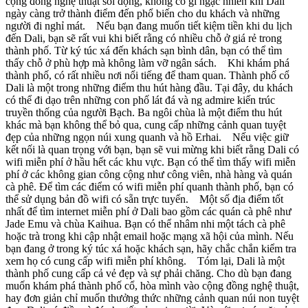
cộng đồng nghệ thuật sôi động, không có gì ngạc nhiên khi Dali
ngày càng trở thành điểm đến phổ biến cho du khách và những
người đi nghỉ mát. Nếu bạn đang muốn tiết kiệm tiền khi du lịch
đến Dali, bạn sẽ rất vui khi biết rằng có nhiều chỗ ở giá rẻ trong
thành phố. Từ ký túc xá đến khách sạn bình dân, bạn có thể tìm
thấy chỗ ở phù hợp mà không làm vỡ ngân sách. Khi khám phá
thành phố, có rất nhiều nơi nổi tiếng để tham quan. Thành phố cổ
Dali là một trong những điểm thu hút hàng đầu. Tại đây, du khách
có thể đi dạo trên những con phố lát đá và ng admire kiến trúc
truyền thống của người Bạch. Ba ngôi chùa là một điểm thu hút
khác mà bạn không thể bỏ qua, cung cấp những cảnh quan tuyệt
đẹp của những ngọn núi xung quanh và hồ Erhai. Nếu việc giữ
kết nối là quan trọng với bạn, bạn sẽ vui mừng khi biết rằng Dali có
wifi miễn phí ở hầu hết các khu vực. Bạn có thể tìm thấy wifi miễn
phí ở các không gian công cộng như công viên, nhà hàng và quán
cà phê. Để tìm các điểm có wifi miễn phí quanh thành phố, bạn có
thể sử dụng bản đồ wifi có sẵn trực tuyến. Một số địa điểm tốt
nhất để tìm internet miễn phí ở Dali bao gồm các quán cà phê như
Jade Emu và chùa Kaihua. Bạn có thể nhâm nhi một tách cà phê
hoặc trà trong khi cập nhật email hoặc mạng xã hội của mình. Nếu
bạn đang ở trong ký túc xá hoặc khách sạn, hãy chắc chắn kiểm tra
xem họ có cung cấp wifi miễn phí không. Tóm lại, Dali là một
thành phố cung cấp cả vẻ đẹp và sự phải chăng. Cho dù bạn đang
muốn khám phá thành phố cổ, hòa mình vào cộng đồng nghệ thuật,
hay đơn giản chỉ muốn thưởng thức những cảnh quan núi non tuyệt