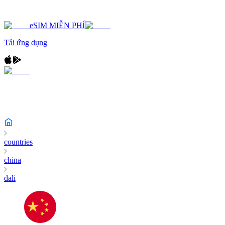
eSIM MIỄN PHÍ
Tải ứng dụng
countries
china
dali