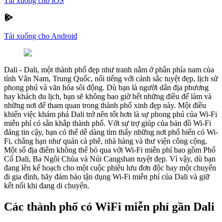
Tải xuống cho iOS
Tải xuống cho Android
Dali
-
Dali, một thành phố đẹp như tranh nằm ở phần phía nam của
tỉnh Vân Nam, Trung Quốc, nổi tiếng với cảnh sắc tuyệt đẹp, lịch sử
phong phú và văn hóa sôi động. Dù bạn là người dân địa phương
hay khách du lịch, bạn sẽ không bao giờ hết những điều để làm và
những nơi để tham quan trong thành phố xinh đẹp này. Một điều
khiến việc khám phá Dali trở nên tốt hơn là sự phong phú của Wi-Fi
miễn phí có sẵn khắp thành phố. Với sự trợ giúp của bản đồ Wi-Fi
đáng tin cậy, bạn có thể dễ dàng tìm thấy những nơi phổ biến có Wi-
Fi, chẳng hạn như quán cà phê, nhà hàng và thư viện công cộng.
Một số địa điểm không thể bỏ qua với Wi-Fi miễn phí bao gồm Phố
Cổ Dali, Ba Ngôi Chùa và Núi Cangshan tuyệt đẹp. Vì vậy, dù bạn
đang lên kế hoạch cho một cuộc phiêu lưu đơn độc hay một chuyến
đi gia đình, hãy đảm bảo tận dụng Wi-Fi miễn phí của Dali và giữ
kết nối khi đang di chuyển.
Các thành phố có WiFi miễn phí gần Dali