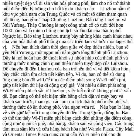
nhiên tuyệt đẹp và di sản văn hóa phong phú, làm cho nó trở thành
một điểm đến lý tưởng cho bất kỳ du khách nào. Liuzhou nằm ở
khu vực phía nam của Trung Quốc và có một số điểm tham quan
nổi tiếng, bao gồm Tháp Chuông Liuzhou, Bảo tàng Liuzhou và
Núi Yufeng. Tháp Chuông là một công trình cổ có tuổi đời hơn
1000 năm và là minh chứng cho lịch sử lâu dài của thành phố.
Ngược lại, Bảo tàng Liuzhou trưng bày những khía cạnh khác nhau
của văn hóa thành phố thông qua các triển lãm và bức montages thú
vị. Nếu bạn thích dành thời gian giữa vẻ đẹp thiên nhiên, bạn sẽ
yêu Núi Yufeng, một ngọn núi nằm giữa lòng thành phố Liuzhou.
Đây là nơi hoàn hảo để thoát khỏi sự nhộn nhịp của thành phố và
thưởng thức những cảnh quan thiên nhiên tuyệt đẹp của Liuzhou.
Để chuyến đi đến Liuzhou của bạn trở nên thú vị và tiết kiệm hơn,
hãy chắc chắn tìm cách tiết kiệm tiền. Ví dụ, bạn có thể sử dụng
ứng dụng bản đồ wifi để tìm các điểm phát sóng Wi-Fi miễn phí,
giúp tiết kiệm dữ liệu di động quý giá. Với nhiều điểm phát sóng
Wi-Fi miễn phí có sẵn ở Liuzhou, việc kết nối sẽ không phải là vấn
đề. Bạn cũng có thể tiết kiệm tiền bằng cách đặt vé máy bay và
khách sạn trước, tham gia các tour du lịch thành phố miễn phí, và
thưởng thức đồ ăn đường phố, vừa ngon vừa rẻ. Nếu bạn lo lắng
về việc giữ kết nối trong chuyến đi đến Trung Quốc, đừng lo. Bạn
có thể tìm thấy Wi-Fi miễn phí bằng cách đến những địa điểm công
cộng như quán cà phê, nhà hàng, khách sạn và công viên. Các trung
tâm mua sắm lớn và cửa hàng bách hóa như Wanda Plaza, City Mall
và Oriental Times Plaza cũng cung cấp Wi-Fi miễn phí cho du