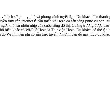
 với lịch sử phong phú và phong cảnh tuyệt đẹp. Du khách đến thành p
quyền truy cập internet là cần thiết, và Heze đã sẵn sàng phục vụ bạn.
ỉ ngơi khỏi sự nhộn nhịp của cuộc sống đô thị. Quảng trường được bao
phổ biến khác có Wi-Fi ở Heze là Thư viện Heze. Du khách có thể tận hư
bản đồ Wi-Fi miễn phí có sẵn trực tuyến. Những bản đồ này giúp du khá