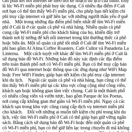
cần phải kết nối internet để theo dõi kế hoạch du lịch của mình. Đây
là lúc Wi-Fi miễn phí phát huy tác dụng. Có nhiều địa điểm ở Cali
nơi bạn có thể tìm thấy Wi-Fi miễn phí, cho phép bạn tiết kiệm chi
phí truy cập internet và giữ liên lạc với những người thân yêu ở quê
nhà. Một trong những địa điểm phổ biến nhất để tìm Wi-Fi miễn
phí ở Cali là ở các quán cà phê và nhà hàng. Nhiều quán cà phê
cung cấp Wi-Fi miễn phí cho khách hàng của họ, khiến đây trở
thành nơi lý tưởng để kết nối internet trong khi thưởng thức cà phê
hoặc bữa ăn. Một số quán cà phê tốt nhất ở Cali để tìm Wi-Fi miễn
phí bao gồm Al Alma Coffee Roasters, Cafe Cultor và Panaderia La
Linterna. Một cách tuyệt vời khác để tìm Wi-Fi miễn phí ở Cali là
sử dụng bản đồ Wi-Fi. Những bản đồ này xác định các địa điểm
trên toàn thành phố nơi có Wi-Fi miễn phí. Bạn có thể truy cập bản
đồ Wi-Fi qua internet hoặc thông qua các ứng dụng như WiFi Map
hoặc Free WiFi Finder, giúp bạn tiết kiệm chi phí truy cập internet
khi du lịch. Ngoài các quán cà phê và nhà hàng, bạn cũng có thể
tìm thấy Wi-Fi miễn phí tại các khu vực công cộng như công viên,
khách sạn hoặc không gian làm việc chung. Cali là một thành phố
có nhiều công viên và vườn tược, bao gồm Parque de los Poetas,
nơi cung cấp không gian thư giãn và Wi-Fi miễn phí. Ngay cả các
khách sạn trong khu vực cũng cung cấp dịch vụ internet miễn phí
cho khách. Đối với những ai muốn tiết kiệm chi phí trong khi du
lịch, việc tìm Wi-Fi miễn phí ở Cali có thể giúp bạn giữ vững ngân
sách. Bằng cách sử dụng bản đồ Wi-Fi hoặc đến một quán cà phê
có Wi-Fi miễn phí, bạn có thể giữ liên lạc trong chuyến đi mà không