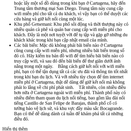
hoặc lấy một số đồ dùng trong khi bạn ở Cartagena, hãy đến
Trung tâm thương mại San Diego. Trung tâm này cung cấp
wifi miễn phí cho tất cả du khách, vì vậy bạn có thể duyệt các
cửa hàng và giữ kết nối cùng một lúc.
Khu phố Getsemani: Khu phố sôi động và thời thượng này có
nhiều quán cà phê và quán bar cung cấp wifi miễn phí cho
khách. Đây là một nơi tuyệt vời để tụ tập và gặp gỡ những du
khách khác trong khi bạn cập nhật email của mình.
Các bãi biển: Mặc dù không phải bãi biển nào ở Cartagena
cũng cung cấp wifi miễn phí, nhưng nhiều bãi biển trong số
đó có. Hãy kiểm tra bản đồ wifi để tìm hiểu bãi biển nào có
truy cập wifi, và sau đó đến bãi biển để thư giãn dưới ánh
nắng trong một ngày. Bằng cách giữ kết nối với wifi miễn
phí, bạn có thể tận dụng tất cả các ưu đãi và thông tin tốt nhất
trong khi bạn du lịch. Và với nhiều tùy chọn để tìm internet
miễn phí ở Cartagena, thật dễ dàng để giữ kết nối mà không
phải lo lắng về chi phí phát sinh. Tất nhiên, còn nhiều điều
hơn nữa ở Cartagena ngoài wifi miễn phí. Thành phố này có
nhiều điểm tham quan du lịch nổi tiếng, bao gồm lâu đài nổi
tiếng Castillo de San Felipe de Barajas, thành phố cổ có
tường bảo vệ lịch sử, và khu vực đầy màu sắc Bocagrande.
Bạn có thể dễ dàng dành cả tuần để khám phá tất cả những
điều đó.
Hiển thị thêm