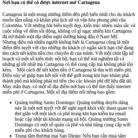
Nơi bạn có thể có được internet mở Cartagena
Cartagena là một trong những điểm đến phổ biến nhất cho du khách
muốn tắm nắng và khám phá lịch sử và văn hóa phong phú của
Colombia. Với những bãi biển tuyệt đẹp, kiến trúc nhiều màu sắc và
cuộc sống về đêm sôi động, không có gì ngạc nhiên khi Cartagena
đã trở thành một địa điểm nghỉ dưỡng hàng đầu ở Nam Mỹ.
Nhưng điều mà nhiều người không biết là Cartagena cũng là một
điểm đến tuyệt vời cho những du khách có ngân sách hạn chế đang
tìm cách tiết kiệm tiền cho chuyến đi của mình. Với một chút lập kế
hoạch và một số kiến thức nội bộ, bạn có thể trải nghiệm tất cả
những gì tốt nhất mà Cartagena có thể cung cấp mà không phải tốn
kém. Một cách để tiết kiệm tiền ở Cartagena là tìm wifi miễn phí.
Điều này sẽ giúp bạn kết nối với thế giới trong khi bạn khám phá
thành phố mà không phải trả tiền cho các khoản phí dữ liệu đắt đỏ.
May mắn thay, có một số địa điểm nơi bạn có thể tìm thấy internet
miễn phí ở Cartagena. Một số địa điểm nổi tiếng bao gồm:
Quảng trường Santo Domingo: Quảng trường duyên dáng
này là một nơi tuyệt vời để nghỉ ngơi khỏi việc tham quan và
thư giãn với một tách cà phê trong khi bạn kiểm tra email
hoặc cập nhật tài khoản mạng xã hội. Quảng trường Santo
Domingo có một số quán cà phê và nhà hàng cung cấp wifi
miễn phí cho khách hàng.
Trung tâm thương mại San Diego: Nếu bạn cần mua sắm