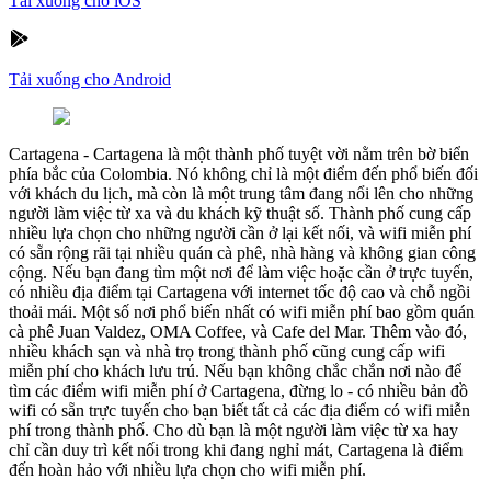
Tải xuống cho iOS
Tải xuống cho Android
Cartagena
-
Cartagena là một thành phố tuyệt vời nằm trên bờ biển
phía bắc của Colombia. Nó không chỉ là một điểm đến phổ biến đối
với khách du lịch, mà còn là một trung tâm đang nổi lên cho những
người làm việc từ xa và du khách kỹ thuật số. Thành phố cung cấp
nhiều lựa chọn cho những người cần ở lại kết nối, và wifi miễn phí
có sẵn rộng rãi tại nhiều quán cà phê, nhà hàng và không gian công
cộng. Nếu bạn đang tìm một nơi để làm việc hoặc cần ở trực tuyến,
có nhiều địa điểm tại Cartagena với internet tốc độ cao và chỗ ngồi
thoải mái. Một số nơi phổ biến nhất có wifi miễn phí bao gồm quán
cà phê Juan Valdez, OMA Coffee, và Cafe del Mar. Thêm vào đó,
nhiều khách sạn và nhà trọ trong thành phố cũng cung cấp wifi
miễn phí cho khách lưu trú. Nếu bạn không chắc chắn nơi nào để
tìm các điểm wifi miễn phí ở Cartagena, đừng lo - có nhiều bản đồ
wifi có sẵn trực tuyến cho bạn biết tất cả các địa điểm có wifi miễn
phí trong thành phố. Cho dù bạn là một người làm việc từ xa hay
chỉ cần duy trì kết nối trong khi đang nghỉ mát, Cartagena là điểm
đến hoàn hảo với nhiều lựa chọn cho wifi miễn phí.