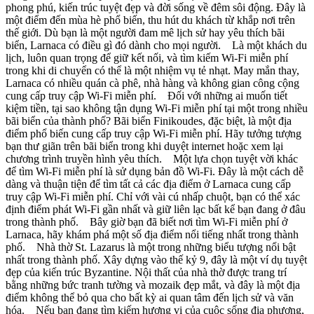
phong phú, kiến trúc tuyệt đẹp và đời sống về đêm sôi động. Đây là
một điểm đến mùa hè phổ biến, thu hút du khách từ khắp nơi trên
thế giới. Dù bạn là một người đam mê lịch sử hay yêu thích bãi
biển, Larnaca có điều gì đó dành cho mọi người. Là một khách du
lịch, luôn quan trọng để giữ kết nối, và tìm kiếm Wi-Fi miễn phí
trong khi di chuyển có thể là một nhiệm vụ tẻ nhạt. May mắn thay,
Larnaca có nhiều quán cà phê, nhà hàng và không gian công cộng
cung cấp truy cập Wi-Fi miễn phí. Đối với những ai muốn tiết
kiệm tiền, tại sao không tận dụng Wi-Fi miễn phí tại một trong nhiều
bãi biển của thành phố? Bãi biển Finikoudes, đặc biệt, là một địa
điểm phổ biến cung cấp truy cập Wi-Fi miễn phí. Hãy tưởng tượng
bạn thư giãn trên bãi biển trong khi duyệt internet hoặc xem lại
chương trình truyền hình yêu thích. Một lựa chọn tuyệt vời khác
để tìm Wi-Fi miễn phí là sử dụng bản đồ Wi-Fi. Đây là một cách dễ
dàng và thuận tiện để tìm tất cả các địa điểm ở Larnaca cung cấp
truy cập Wi-Fi miễn phí. Chỉ với vài cú nhấp chuột, bạn có thể xác
định điểm phát Wi-Fi gần nhất và giữ liên lạc bất kể bạn đang ở đâu
trong thành phố. Bây giờ bạn đã biết nơi tìm Wi-Fi miễn phí ở
Larnaca, hãy khám phá một số địa điểm nổi tiếng nhất trong thành
phố. Nhà thờ St. Lazarus là một trong những biểu tượng nổi bật
nhất trong thành phố. Xây dựng vào thế kỷ 9, đây là một ví dụ tuyệt
đẹp của kiến trúc Byzantine. Nội thất của nhà thờ được trang trí
bằng những bức tranh tường và mozaik đẹp mắt, và đây là một địa
điểm không thể bỏ qua cho bất kỳ ai quan tâm đến lịch sử và văn
hóa. Nếu bạn đang tìm kiếm hương vị của cuộc sống địa phương,