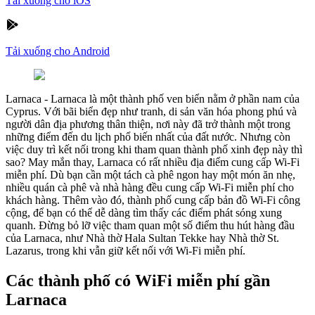
Tải xuống cho iOS
Tải xuống cho Android
Larnaca
-
Larnaca là một thành phố ven biển nằm ở phần nam của
Cyprus. Với bãi biển đẹp như tranh, di sản văn hóa phong phú và
người dân địa phương thân thiện, nơi này đã trở thành một trong
những điểm đến du lịch phổ biến nhất của đất nước. Nhưng còn
việc duy trì kết nối trong khi tham quan thành phố xinh đẹp này thì
sao? May mắn thay, Larnaca có rất nhiều địa điểm cung cấp Wi-Fi
miễn phí. Dù bạn cần một tách cà phê ngon hay một món ăn nhẹ,
nhiều quán cà phê và nhà hàng đều cung cấp Wi-Fi miễn phí cho
khách hàng. Thêm vào đó, thành phố cung cấp bản đồ Wi-Fi công
cộng, để bạn có thể dễ dàng tìm thấy các điểm phát sóng xung
quanh. Đừng bỏ lỡ việc tham quan một số điểm thu hút hàng đầu
của Larnaca, như Nhà thờ Hala Sultan Tekke hay Nhà thờ St.
Lazarus, trong khi vẫn giữ kết nối với Wi-Fi miễn phí.
Các thành phố có WiFi miễn phí gần
Larnaca