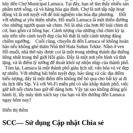
hãy đến Chợ Municipal Larnaca. Tại đây, bạn sẽ tìm thấy nhiều sản
phẩm tươi sống, cá và hàng hóa gia đình. Chợ là nơi tấp nập hoạt
động và là nơi tuyệt vời để trải nghiệm văn hóa địa phương. Đối
với những ai yêu thiên nhiên, Hồ muối Larnaca là một thiên đường
cho những người quan sát chim. Nó là nhà của hơn 80 loài chim di
cư, bao gồm cả hồng hạc. Cảnh tượng của những chú chim kỳ lạ
này trên nền cảnh tuyệt đẹp của hồ thật là một cảnh tượng đáng
chiêm ngưỡng. Cuối cùng, chuyến đi đến Larnaca sẽ không hoàn
hảo nếu không ghé thăm Nhà thờ Hala Sultan Tekke. Nằm ở ven
Hồ muối, nhà thờ này được coi là một trong những thánh địa thiêng
liêng nhất trong thế giới Hồi giáo. Đây là một nơi yên bình và tĩnh
lặng, và là điểm lý tưởng để thoát khỏi sự nhộn nhịp của thành phố.
Tóm lại, Larnaca là một thành phố giàu lịch sử, văn hóa và vẻ đẹp
tự nhiên. Với những bãi biển tuyệt đẹp, bảo tàng và các địa điểm
biểu tượng, đây là một điểm đến không thể bỏ qua cho bất kỳ ai đi
du lịch đến Síp. Và với Wi-Fi miễn phí có sẵn khắp thành phố, việc
giữ kết nối chưa bao giờ dễ dàng hơn. Vậy tại sao không đóng gói
hành lý, lấy máy tính xách tay của bạn và lên đường đến Larnaca
ngay hôm nay?
Hiển thị thêm
SCC— Sử dụng Cập nhật Chia sẻ