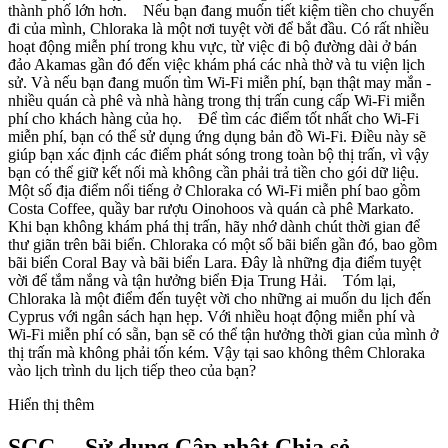
thành phố lớn hơn. Nếu bạn đang muốn tiết kiệm tiền cho chuyến
đi của mình, Chloraka là một nơi tuyệt vời để bắt đầu. Có rất nhiều
hoạt động miễn phí trong khu vực, từ việc đi bộ đường dài ở bán
đảo Akamas gần đó đến việc khám phá các nhà thờ và tu viện lịch
sử. Và nếu bạn đang muốn tìm Wi-Fi miễn phí, bạn thật may mắn -
nhiều quán cà phê và nhà hàng trong thị trấn cung cấp Wi-Fi miễn
phí cho khách hàng của họ. Để tìm các điểm tốt nhất cho Wi-Fi
miễn phí, bạn có thể sử dụng ứng dụng bản đồ Wi-Fi. Điều này sẽ
giúp bạn xác định các điểm phát sóng trong toàn bộ thị trấn, vì vậy
bạn có thể giữ kết nối mà không cần phải trả tiền cho gói dữ liệu.
Một số địa điểm nổi tiếng ở Chloraka có Wi-Fi miễn phí bao gồm
Costa Coffee, quầy bar rượu Oinohoos và quán cà phê Markato.
Khi bạn không khám phá thị trấn, hãy nhớ dành chút thời gian để
thư giãn trên bãi biển. Chloraka có một số bãi biển gần đó, bao gồm
bãi biển Coral Bay và bãi biển Lara. Đây là những địa điểm tuyệt
vời để tắm nắng và tận hưởng biển Địa Trung Hải. Tóm lại,
Chloraka là một điểm đến tuyệt vời cho những ai muốn du lịch đến
Cyprus với ngân sách hạn hẹp. Với nhiều hoạt động miễn phí và
Wi-Fi miễn phí có sẵn, bạn sẽ có thể tận hưởng thời gian của mình ở
thị trấn mà không phải tốn kém. Vậy tại sao không thêm Chloraka
vào lịch trình du lịch tiếp theo của bạn?
Hiển thị thêm
SCC— Sử dụng Cập nhật Chia sẻ