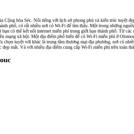
Cộng hòa Séc. Nổi tiếng với lịch sử phong phú và kiến trúc tuyệt đẹ
thành phố, có rất nhiều nơi có Wi-Fi để tìm thấy. Một trong những ngu
ơi bạn có thể kết nối internet miễn phí trong giới hạn thành phố. Từ c
lên mạng xã hội. Một địa điểm phổ biến để có Wi-Fi miễn phí ở Olomou
a chọn tuyệt vời khác là trung tâm thương mại địa phương, nơi có nhi
c đẹp mắt. Và với nhiều địa điểm cung cấp Wi-Fi miễn phí trên toàn thành
mouc