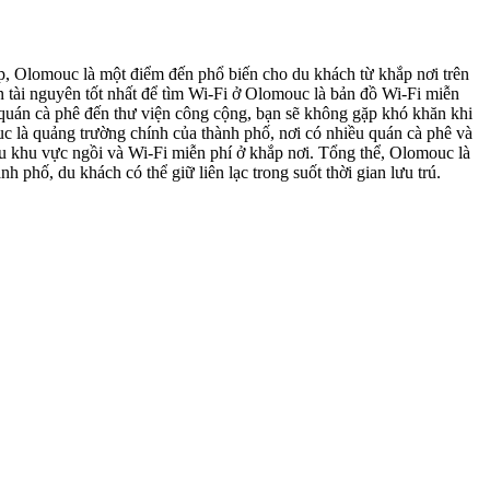
p, Olomouc là một điểm đến phổ biến cho du khách từ khắp nơi trên
ồn tài nguyên tốt nhất để tìm Wi-Fi ở Olomouc là bản đồ Wi-Fi miễn
ác quán cà phê đến thư viện công cộng, bạn sẽ không gặp khó khăn khi
c là quảng trường chính của thành phố, nơi có nhiều quán cà phê và
ều khu vực ngồi và Wi-Fi miễn phí ở khắp nơi. Tổng thể, Olomouc là
 phố, du khách có thể giữ liên lạc trong suốt thời gian lưu trú.