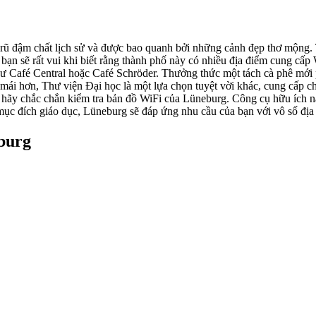
ũ đậm chất lịch sử và được bao quanh bởi những cảnh đẹp thơ mộng. 
 bạn sẽ rất vui khi biết rằng thành phố này có nhiều địa điểm cung cấ
ư Café Central hoặc Café Schröder. Thưởng thức một tách cà phê mới p
 mái hơn, Thư viện Đại học là một lựa chọn tuyệt vời khác, cung cấp c
hãy chắc chắn kiểm tra bản đồ WiFi của Lüneburg. Công cụ hữu ích nà
ục đích giáo dục, Lüneburg sẽ đáp ứng nhu cầu của bạn với vô số địa 
burg